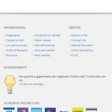
INFORMAZIONI
SERVIZI
»
Pagamento
»
Condizioni di vendita
»
Dicono di Noi
»
Contatti e orari
»
Piano rateale
»
Consigli Utili
»
La vostra privacy
»
Dati dell'azienda
»
Manuali Strumenti
»
Diritto di Recesso
»
Acquisto sereno
»
Centri Assistenza
»
Garanzia
»
Post vendita
»
F.A.Q.
SUGGERIMENTI
Hai qualche suggerimento per migliorare il Nostro sito? Condividilo con
noi:
»
Inviaci Un consiglio
ACQUISTA ONLINE CON: