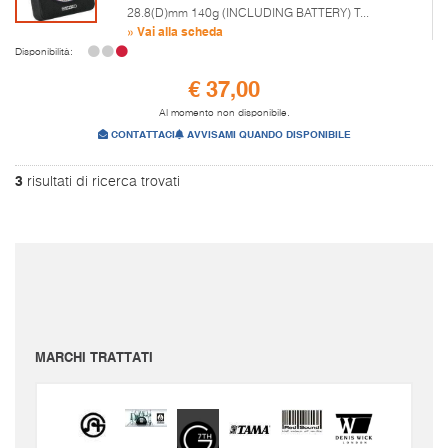
28.8(D)mm 140g (INCLUDING BATTERY) T...
» Vai alla scheda
Disponibilità:
€ 37,00
Al momento non disponibile.
CONTATTACI
AVVISAMI QUANDO DISPONIBILE
3
risultati di ricerca trovati
I prezzi sono da intendersi IVA inclusa e spese di spedizione escluse.
Per conoscere le spese di spedizione inserire il prodotto nel carrello.
Le immagini e i video sono da intendersi puramente indicativi. Bellusmusic.com non è
responsabile delle possibili discrepanze: fa fede solamente la descrizione scritta.
MARCHI TRATTATI