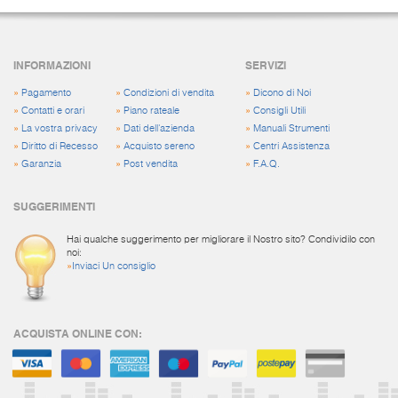
INFORMAZIONI
SERVIZI
»
Pagamento
»
Condizioni di vendita
»
Dicono di Noi
»
Contatti e orari
»
Piano rateale
»
Consigli Utili
»
La vostra privacy
»
Dati dell'azienda
»
Manuali Strumenti
»
Diritto di Recesso
»
Acquisto sereno
»
Centri Assistenza
»
Garanzia
»
Post vendita
»
F.A.Q.
SUGGERIMENTI
Hai qualche suggerimento per migliorare il Nostro sito? Condividilo con
noi:
»
Inviaci Un consiglio
ACQUISTA ONLINE CON: