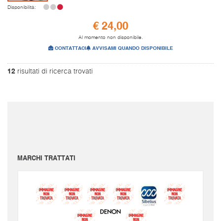
Disponibilità:
€ 24,00
Al momento non disponibile.
CONTATTACI
AVVISAMI QUANDO DISPONIBILE
12
risultati di ricerca trovati
I prezzi sono da intendersi IVA inclusa e spese di spedizione escluse.
Per conoscere le spese di spedizione inserire il prodotto nel carrello.
Le immagini e i video sono da intendersi puramente indicativi. Bellusmusic.com non è
responsabile delle possibili discrepanze: fa fede solamente la descrizione scritta.
MARCHI TRATTATI