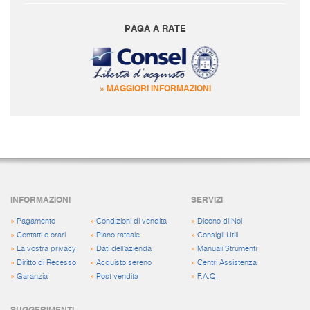
PAGA A RATE
» MAGGIORI INFORMAZIONI
INFORMAZIONI
SERVIZI
»
Pagamento
»
Condizioni di vendita
»
Dicono di Noi
»
Contatti e orari
»
Piano rateale
»
Consigli Utili
»
La vostra privacy
»
Dati dell'azienda
»
Manuali Strumenti
»
Diritto di Recesso
»
Acquisto sereno
»
Centri Assistenza
»
Garanzia
»
Post vendita
»
F.A.Q.
SUGGERIMENTI