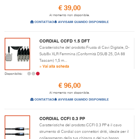
€ 39,00
Al momento non disponibile.
CONTATTACI
AVVISAMI QUANDO DISPONIBILE
CORDIAL CCFD 1.5 DFT
Caratteristiche del prodotto:Frusta di Cavi Digitale, D-
Sub/8x XLR Femmina (Conformità DSUB 25, DA 88
Tascam) 1,5 m...
» Vai alla scheda
Disponibilità:
€ 96,00
Al momento non disponibile.
CONTATTACI
AVVISAMI QUANDO DISPONIBILE
CORDIAL CCFI 0.3 PP
Caratteristiche del prodotto:CCFI 0.3 PP è il cavo
strumento di Cordial con connettori dritti, ideale per il
collegamento della tua chitarra o del tuo basso