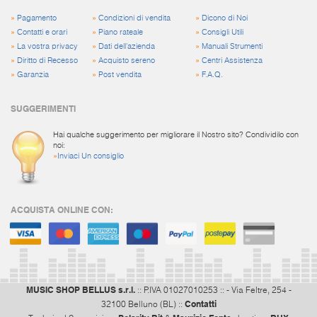
»
Pagamento
»
Condizioni di vendita
»
Dicono di Noi
»
Contatti e orari
»
Piano rateale
»
Consigli Utili
»
La vostra privacy
»
Dati dell'azienda
»
Manuali Strumenti
»
Diritto di Recesso
»
Acquisto sereno
»
Centri Assistenza
»
Garanzia
»
Post vendita
»
F.A.Q.
SUGGERIMENTI
Hai qualche suggerimento per migliorare il Nostro sito? Condividilo con
noi:
»
Inviaci Un consiglio
ACQUISTA ONLINE CON:
MUSIC SHOP BELLUS s.r.l.
:: P.IVA 01027010253 :: - Via Feltre, 254 -
Contatti
32100 Belluno (BL) ::