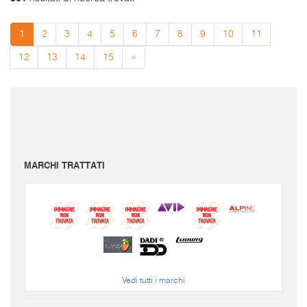
1
2
3
4
5
6
7
8
9
10
11
12
13
14
15
»
I prezzi sono da intendersi IVA inclusa e spese di spedizione escluse.
Per conoscere le spese di spedizione inserire il prodotto nel carrello.
Le immagini e i video sono da intendersi puramente indicativi. Bellusmusic.com non è
responsabile delle possibili discrepanze: fa fede solamente la descrizione scritta.
MARCHI TRATTATI
Vedi tutti i marchi