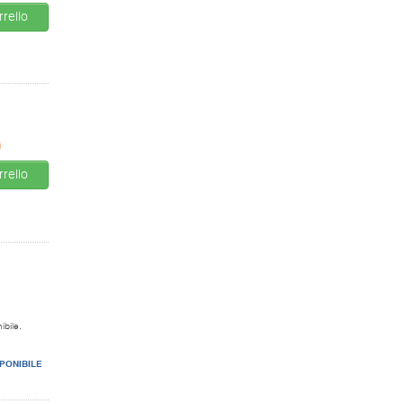
rello
0
rello
ibile.
PONIBILE