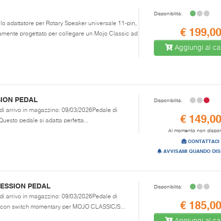
Disponibilità:
lo adattatore per Rotary Speaker universale 11-pin,
€ 199,0
amente progettato per collegare un Mojo Classic ad
Aggiungi al car
ION PEDAL
Disponibilità:
 di arrivo in magazzino: 09/03/2026Pedale di
€ 149,0
esto pedale si adatta perfetta...
Al momento non dispon
CONTATTACI
AVVISAMI QUANDO DIS
ESSION PEDAL
Disponibilità:
 di arrivo in magazzino: 09/03/2026Pedale di
€ 185,0
) con switch momentary per MOJO CLASSIC/S...