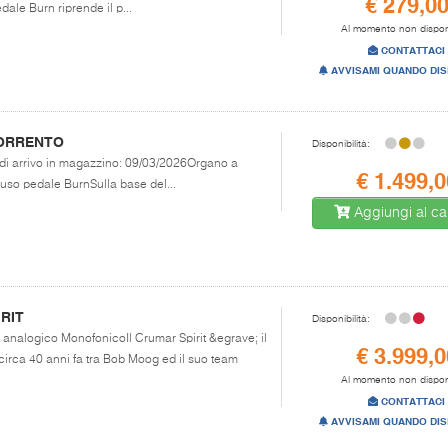
€ 279,0
dale Burn riprende il p...
Al momento non dispon
CONTATTACI
AVVISAMI QUANDO DIS
ORRENTO
Disponibilità:
a di arrivo in magazzino: 09/03/2026Organo a
€ 1.499,0
luso pedale BurnSulla base del...
Aggiungi al car
RIT
Disponibilità:
h analogico MonofonicoIl Crumar Spirit &egrave; il
€ 3.999,0
 circa 40 anni fa tra Bob Moog ed il suo team
Al momento non dispon
CONTATTACI
AVVISAMI QUANDO DIS