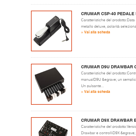
CRUMAR CSP-40 PEDALE 
Caratteristiche del prodotto:Data
metallo deluxe, polarità seleziona
» Vai alla scheda
CRUMAR D9U DRAWBAR 
Caratteristiche del prodotto:Con
manualD9U &egrave; un semplice 
Un pulsante...
» Vai alla scheda
CRUMAR D9X DRAWBAR 
Caratteristiche del prodotto:Ver
Drawbar e controlliD9X &egrave; il 