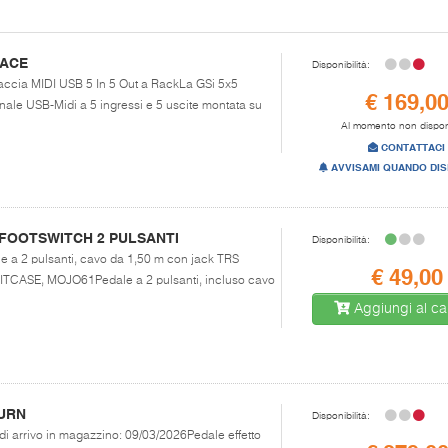
FACE
Disponibilità:
rfaccia MIDI USB 5 In 5 Out a RackLa GSi 5x5
€ 169,0
nale USB-Midi a 5 ingressi e 5 uscite montata su
Al momento non dispon
CONTATTACI
AVVISAMI QUANDO DIS
FOOTSWITCH 2 PULSANTI
Disponibilità:
le a 2 pulsanti, cavo da 1,50 m con jack TRS
€ 49,00
TCASE, MOJO61Pedale a 2 pulsanti, incluso cavo
Aggiungi al car
URN
Disponibilità:
 di arrivo in magazzino: 09/03/2026Pedale effetto