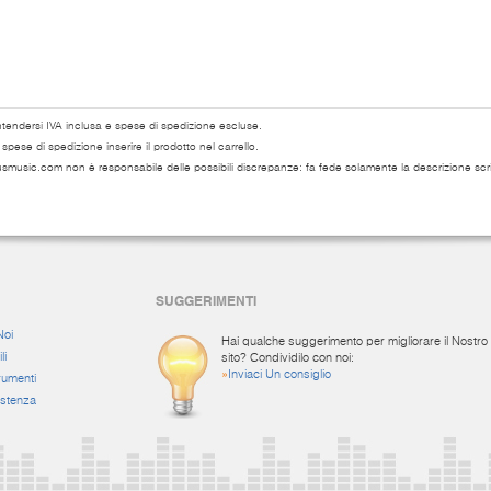
ntendersi IVA inclusa e spese di spedizione escluse.
pese di spedizione inserire il prodotto nel carrello.
usmusic.com non è responsabile delle possibili discrepanze: fa fede solamente la descrizione scri
SUGGERIMENTI
Noi
Hai qualche suggerimento per migliorare il Nostro
li
sito? Condividilo con noi:
»
Inviaci Un consiglio
rumenti
istenza