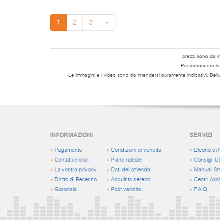
1
2
3
»
I prezzi sono da i
Per conoscere le s
Le immagini e i video sono da intendersi puramente indicativi. Bell
INFORMAZIONI
SERVIZI
»
Pagamento
»
Condizioni di vendita
»
Dicono di 
»
Contatti e orari
»
Piano rateale
»
Consigli Uti
»
La vostra privacy
»
Dati dell'azienda
»
Manuali St
»
Diritto di Recesso
»
Acquisto sereno
»
Centri Ass
»
Garanzia
»
Post vendita
»
F.A.Q.