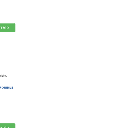
0
rello
0
ibile.
PONIBILE
0