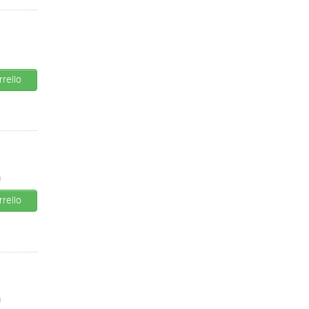
rello
0
rello
0