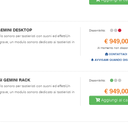
Aggiungi al car
GEMINI DESKTOP
Disponibilità:
o sonoro per tastieristi con suoni ed effettiUn
€ 949,0
ave; un modulo sonoro dedicato ai tastieristi in
Al momento non dispon
CONTATTACI
AVVISAMI QUANDO DIS
I GEMINI RACK
Disponibilità:
o sonoro per tastieristi con suoni ed effettiUn
€ 949,0
ave; un modulo sonoro dedicato ai tastieristi in
Aggiungi al car