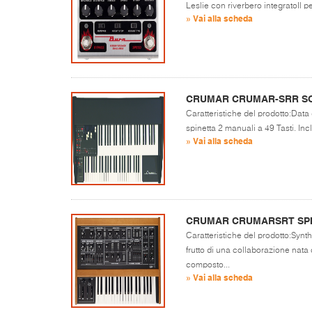
Leslie con riverbero integratoIl pe
» Vai alla scheda
CRUMAR CRUMAR-SRR S
Caratteristiche del prodotto:Dat
spinetta 2 manuali a 49 Tasti. Inc
» Vai alla scheda
CRUMAR CRUMARSRT SPI
Caratteristiche del prodotto:Synt
frutto di una collaborazione nata
composto...
» Vai alla scheda