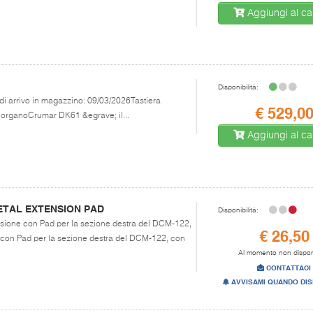
Aggiungi al car
Disponibilità:
 di arrivo in magazzino: 09/03/2026Tastiera
€ 529,0
i organoCrumar DK61 &egrave; il...
Aggiungi al car
ETAL EXTENSION PAD
Disponibilità:
ensione con Pad per la sezione destra del DCM-122,
€ 26,50
con Pad per la sezione destra del DCM-122, con
Al momento non dispon
CONTATTACI
AVVISAMI QUANDO DIS