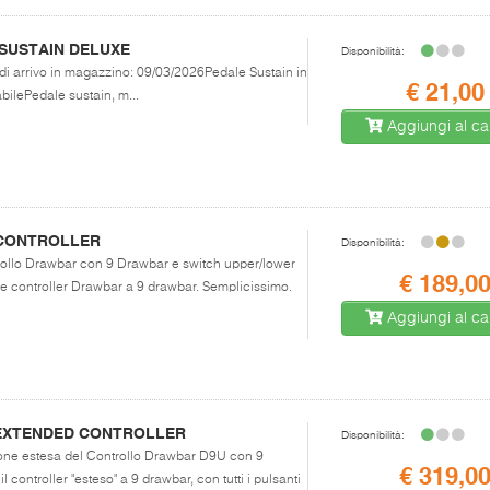
SUSTAIN DELUXE
Disponibilità:
 di arrivo in magazzino: 09/03/2026Pedale Sustain in
€ 21,00
bilePedale sustain, m...
Aggiungi al car
CONTROLLER
Disponibilità:
trollo Drawbar con 9 Drawbar e switch upper/lower
€ 189,0
controller Drawbar a 9 drawbar. Semplicissimo.
Aggiungi al car
EXTENDED CONTROLLER
Disponibilità:
sione estesa del Controllo Drawbar D9U con 9
€ 319,0
controller "esteso" a 9 drawbar, con tutti i pulsanti