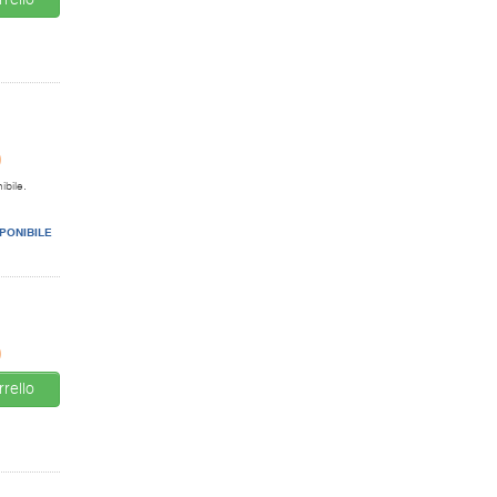
rello
0
ibile.
PONIBILE
0
rello