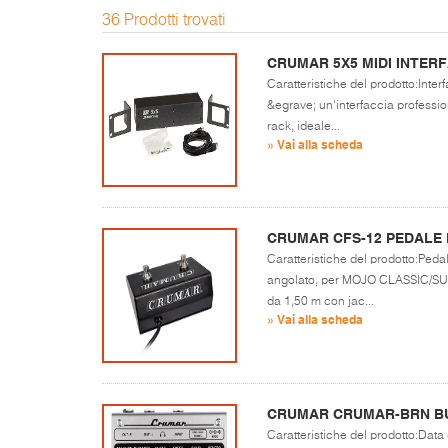
36 Prodotti trovati
CRUMAR 5X5 MIDI INTER
Caratteristiche del prodotto:Inte
&egrave; un'interfaccia professio
rack, ideale...
» Vai alla scheda
CRUMAR CFS-12 PEDALE 
Caratteristiche del prodotto:Peda
angolato, per MOJO CLASSIC/SUI
da 1,50 m con jac...
» Vai alla scheda
CRUMAR CRUMAR-BRN B
Caratteristiche del prodotto:Data