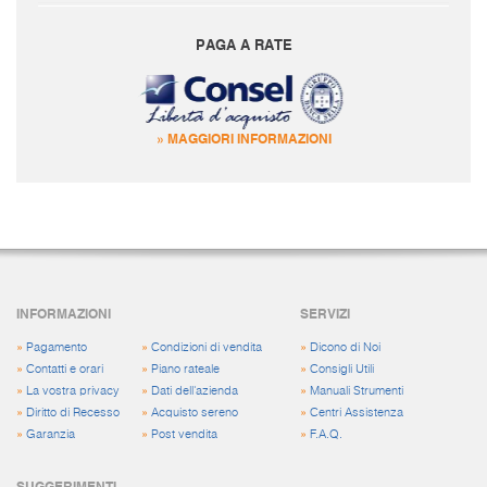
PAGA A RATE
» MAGGIORI INFORMAZIONI
INFORMAZIONI
SERVIZI
»
Pagamento
»
Condizioni di vendita
»
Dicono di Noi
»
Contatti e orari
»
Piano rateale
»
Consigli Utili
»
La vostra privacy
»
Dati dell'azienda
»
Manuali Strumenti
»
Diritto di Recesso
»
Acquisto sereno
»
Centri Assistenza
»
Garanzia
»
Post vendita
»
F.A.Q.
SUGGERIMENTI