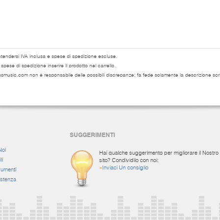
ntendersi IVA inclusa e spese di spedizione escluse.
pese di spedizione inserire il prodotto nel carrello.
usmusic.com non è responsabile delle possibili discrepanze: fa fede solamente la descrizione scri
SUGGERIMENTI
Noi
Hai qualche suggerimento per migliorare il Nostro
li
sito? Condividilo con noi:
»
Inviaci Un consiglio
rumenti
istenza