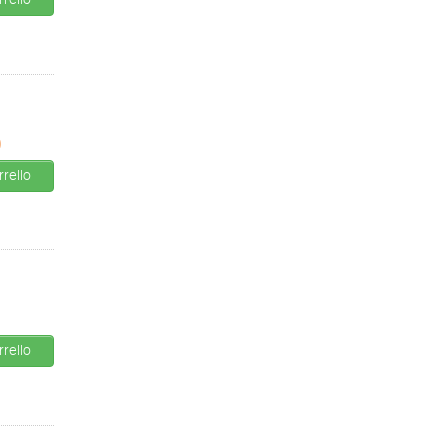
rello
0
rello
rello