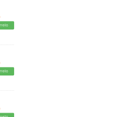
0
rello
0
rello
0