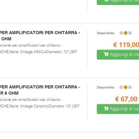
Aggiungi al car
ER AMPLIFICATORI PER CHITARRA -
Disponibilità:
 8 OHM
€ 119,0
rlante per amplificatori per chitarra -
E:Serie: Vintage AlNiCoDiametro: 12" (307
Aggiungi al car
ER AMPLIFICATORI PER CHITARRA -
Disponibilità:
 R 8 OHM
€ 67,00
rlante per amplificatori per chitarra -
E:Serie: Vintage CeramicDiametro: 12" (307
Aggiungi al car