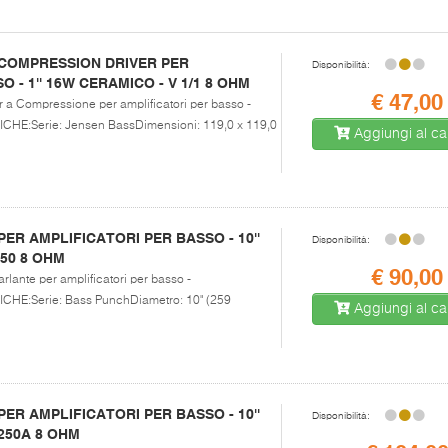
COMPRESSION DRIVER PER
Disponibilità:
 - 1'' 16W CERAMICO - V 1/1 8 OHM
€ 47,00
er a Compressione per amplificatori per basso -
E:Serie: Jensen BassDimensioni: 119,0 x 119,0
Aggiungi al car
R AMPLIFICATORI PER BASSO - 10''
Disponibilità:
150 8 OHM
€ 90,00
arlante per amplificatori per basso -
E:Serie: Bass PunchDiametro: 10" (259
Aggiungi al car
R AMPLIFICATORI PER BASSO - 10''
Disponibilità:
/250A 8 OHM