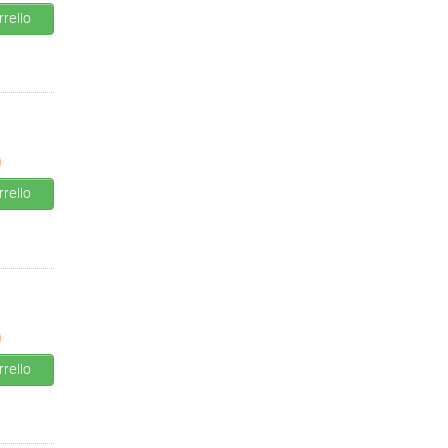
rello
0
rello
0
rello