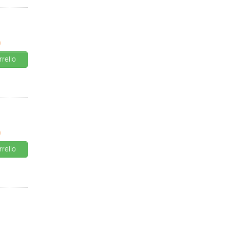
0
rello
0
rello