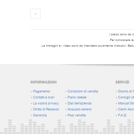
»
I prezzi sono da i
Per conoscere le s
Le immagini e i video sono da intendersi puramente indicativi. Bell
INFORMAZIONI
SERVIZI
»
Pagamento
»
Condizioni di vendita
»
Dicono di 
»
Contatti e orari
»
Piano rateale
»
Consigli Uti
»
La vostra privacy
»
Dati dell'azienda
»
Manuali St
»
Diritto di Recesso
»
Acquisto sereno
»
Centri Ass
»
Garanzia
»
Post vendita
»
F.A.Q.