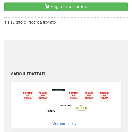
Aggiungi al carrello
1
risultato di ricerca trovato
I prezzi sono da intendersi IVA inclusa e spese di spedizione escluse.
Per conoscere le spese di spedizione inserire il prodotto nel carrello.
Le immagini e i video sono da intendersi puramente indicativi. Bellusmusic.com non è
responsabile delle possibili discrepanze: fa fede solamente la descrizione scritta.
MARCHI TRATTATI
Vedi tutti i marchi