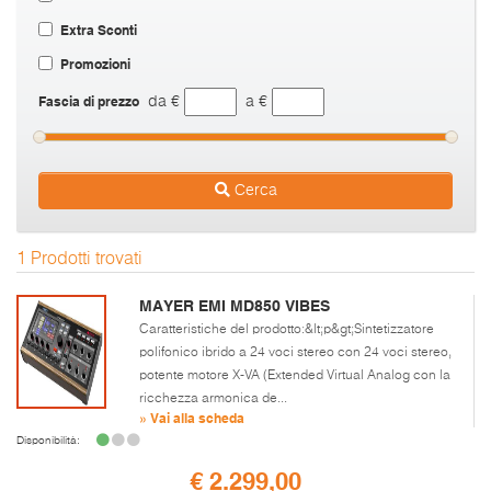
Extra Sconti
Promozioni
Fascia di prezzo
da €
a €
Cerca
1 Prodotti trovati
MAYER EMI MD850 VIBES
Caratteristiche del prodotto:&lt;p&gt;Sintetizzatore
polifonico ibrido a 24 voci stereo con 24 voci stereo,
potente motore X-VA (Extended Virtual Analog con la
ricchezza armonica de...
» Vai alla scheda
Disponibilità:
€ 2.299,00