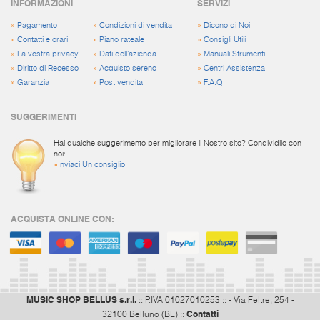
INFORMAZIONI
SERVIZI
»
Pagamento
»
Condizioni di vendita
»
Dicono di Noi
»
Contatti e orari
»
Piano rateale
»
Consigli Utili
»
La vostra privacy
»
Dati dell'azienda
»
Manuali Strumenti
»
Diritto di Recesso
»
Acquisto sereno
»
Centri Assistenza
»
Garanzia
»
Post vendita
»
F.A.Q.
SUGGERIMENTI
Hai qualche suggerimento per migliorare il Nostro sito? Condividilo con
noi:
»
Inviaci Un consiglio
ACQUISTA ONLINE CON:
MUSIC SHOP BELLUS s.r.l.
:: P.IVA 01027010253 :: - Via Feltre, 254 -
Contatti
32100 Belluno (BL) ::