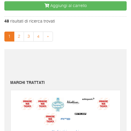
Aggiungi al carrello
48
risultati di ricerca trovati
1
2
3
4
»
I prezzi sono da intendersi IVA inclusa e spese di spedizione escluse.
Per conoscere le spese di spedizione inserire il prodotto nel carrello.
Le immagini e i video sono da intendersi puramente indicativi. Bellusmusic.com non è
responsabile delle possibili discrepanze: fa fede solamente la descrizione scritta.
MARCHI TRATTATI