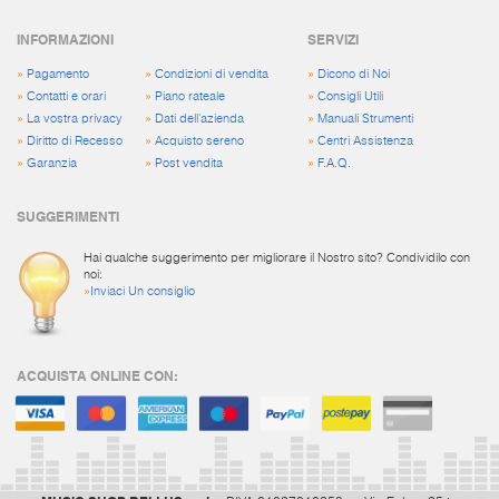
INFORMAZIONI
SERVIZI
»
Pagamento
»
Condizioni di vendita
»
Dicono di Noi
»
Contatti e orari
»
Piano rateale
»
Consigli Utili
»
La vostra privacy
»
Dati dell'azienda
»
Manuali Strumenti
»
Diritto di Recesso
»
Acquisto sereno
»
Centri Assistenza
»
Garanzia
»
Post vendita
»
F.A.Q.
SUGGERIMENTI
Hai qualche suggerimento per migliorare il Nostro sito? Condividilo con
noi:
»
Inviaci Un consiglio
ACQUISTA ONLINE CON: