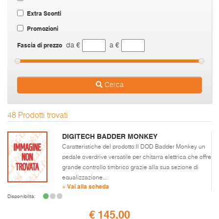
Extra Sconti
Promozioni
Fascia di prezzo
da €
a €
Cerca
48 Prodotti trovati
DIGITECH BADDER MONKEY
Caratteristiche del prodotto:Il DOD Badder Monkey un
pedale overdrive versatile per chitarra elettrica che offre
grande controllo timbrico grazie alla sua sezione di
equalizzazione...
» Vai alla scheda
Disponibilità:
€ 145,00