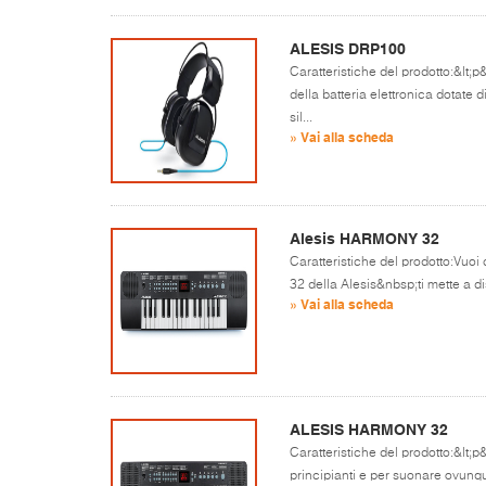
ALESIS DRP100
Caratteristiche del prodotto:&lt;p
della batteria elettronica dotate 
sil...
» Vai alla scheda
Alesis HARMONY 32
Caratteristiche del prodotto:Vuo
32 della Alesis&nbsp;ti mette a di
» Vai alla scheda
ALESIS HARMONY 32
Caratteristiche del prodotto:&lt;p&
principianti e per suonare ovunque