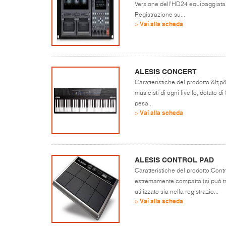
Versione dell’HD24 equipaggiata 
Registrazione su...
» Vai alla scheda
ALESIS CONCERT
Caratteristiche del prodotto:&lt;p&
musicisti di ogni livello, dotato 
pesa...
» Vai alla scheda
ALESIS CONTROL PAD
Caratteristiche del prodotto:Con
estremamente compatto (si può tr
utilizzato sia nella registrazio...
» Vai alla scheda