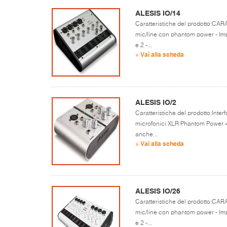
ALESIS IO/14
Caratteristiche del prodotto:CAR
mic/line con phantom power - Imp
e 2 -...
» Vai alla scheda
ALESIS IO/2
Caratteristiche del prodotto:Inter
microfonici XLR Phantom Power 48V
anche...
» Vai alla scheda
ALESIS IO/26
Caratteristiche del prodotto:CAR
mic/line con phantom power - Imp
e 2 -...