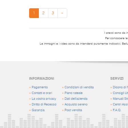
1
2
3
»
I prezzi sono da i
Per conoscere le s
Le immagini e i video sono da intendersi puramente indicativi. Bell
INFORMAZIONI
SERVIZI
»
Pagamento
»
Condizioni di vendita
»
Dicono di 
»
Contatti e orari
»
Piano rateale
»
Consigli Uti
»
La vostra privacy
»
Dati dell'azienda
»
Manuali St
»
Diritto di Recesso
»
Acquisto sereno
»
Centri Ass
»
Garanzia
»
Post vendita
»
F.A.Q.