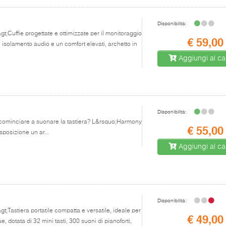
Disponibilità:
&gt;Cuffie progettate e ottimizzate per il monitoraggio
€ 59,00
di isolamento audio e un comfort elevati, archetto in
Aggiungi al car
Disponibilità:
i cominciare a suonare la tastiera? L&rsquo;Harmony
€ 55,00
sposizione un ar...
Aggiungi al car
Disponibilità:
gt;Tastiera portatile compatta e versatile, ideale per
€ 49,00
, dotata di 32 mini tasti, 300 suoni di pianoforti,