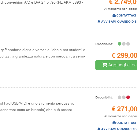
€ 2.749,0
di convertitori A/D e D/A 24 bit 96KHz AKM 5393 -
Al momento non dispon
CONTATTACI
AVVISAMI QUANDO DIS
Disponibilità:
gt;Pianoforte digitale versatile, ideale per studenti e
€ 299,0
di 88 tasti a grandezza naturale con meccanica semi-
Aggiungi al car
Disponibilità:
trol Pad USB/MIDI è uno strumento percussivo
€ 271,0
asportare sotto un braccio) che può essere
Al momento non dispon
CONTATTACI
AVVISAMI QUANDO DIS