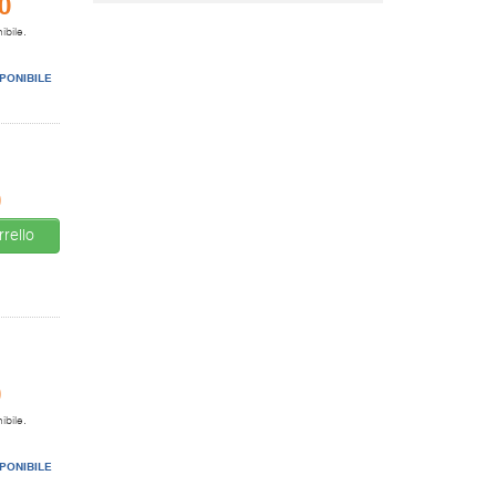
0
ibile.
PONIBILE
0
rello
0
ibile.
PONIBILE