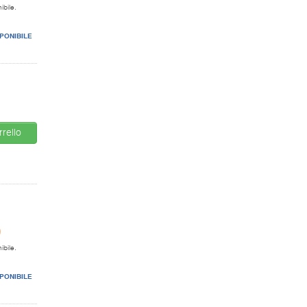
ibile.
PONIBILE
rello
0
ibile.
PONIBILE