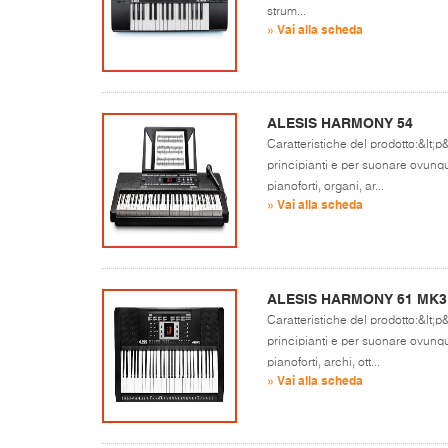
strum...
» Vai alla scheda
ALESIS HARMONY 54
Caratteristiche del prodotto:&lt;p&
principianti e per suonare ovunque
pianoforti, organi, ar...
» Vai alla scheda
ALESIS HARMONY 61 MK3
Caratteristiche del prodotto:&lt;p&
principianti e per suonare ovunque
pianoforti, archi, ott...
» Vai alla scheda