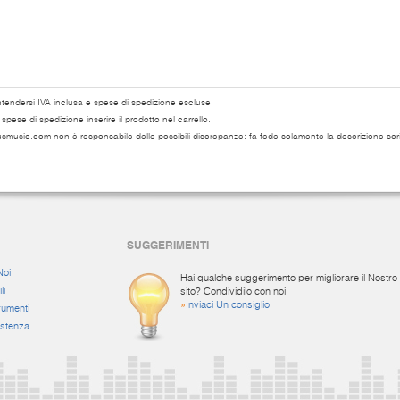
ntendersi IVA inclusa e spese di spedizione escluse.
pese di spedizione inserire il prodotto nel carrello.
usmusic.com non è responsabile delle possibili discrepanze: fa fede solamente la descrizione scri
SUGGERIMENTI
Noi
Hai qualche suggerimento per migliorare il Nostro
li
sito? Condividilo con noi:
»
Inviaci Un consiglio
rumenti
istenza