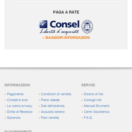
PAGA A RATE
» MAGGIORI INFORMAZIONI
INFORMAZIONI
SERVIZI
»
Pagamento
»
Condizioni di vendita
»
Dicono di Noi
»
Contatti e orari
»
Piano rateale
»
Consigli Utili
»
La vostra privacy
»
Dati dell'azienda
»
Manuali Strumenti
»
Diritto di Recesso
»
Acquisto sereno
»
Centri Assistenza
»
Garanzia
»
Post vendita
»
F.A.Q.
SUGGERIMENTI