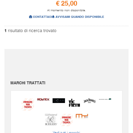
€ 25,00
Al momento non disponibile.
CONTATTACI
AVVISAMI QUANDO DISPONIBILE
1
risultato di ricerca trovato
I prezzi sono da intendersi IVA inclusa e spese di spedizione escluse.
Per conoscere le spese di spedizione inserire il prodotto nel carrello.
Le immagini e i video sono da intendersi puramente indicativi. Bellusmusic.com non è
responsabile delle possibili discrepanze: fa fede solamente la descrizione scritta.
MARCHI TRATTATI
Vedi tutti i marchi