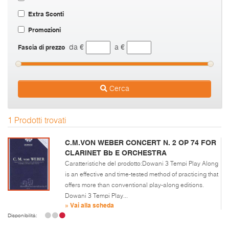
Extra Sconti
Promozioni
Fascia di prezzo
da €
a €
Cerca
1 Prodotti trovati
C.M.VON WEBER CONCERT N. 2 OP 74 FOR
CLARINET Bb E ORCHESTRA
Caratteristiche del prodotto:Dowani 3 Tempi Play Along
is an effective and time-tested method of practicing that
offers more than conventional play-along editions.
Dowani 3 Tempi Play...
» Vai alla scheda
Disponibilità: