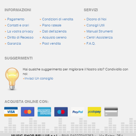
INFORMAZIONI
SERVIZI
»
Pagamento
»
Condizioni di vendita
»
Dicono di Noi
»
Contatti e orari
»
Piano rateale
»
Consigli Utili
»
La vostra privacy
»
Dati dell'azienda
»
Manuali Strumenti
»
Diritto di Recesso
»
Acquisto sereno
»
Centri Assistenza
»
Garanzia
»
Post vendita
»
F.A.Q.
SUGGERIMENTI
Hai qualche suggerimento per migliorare il Nostro sito? Condividilo con
noi:
»
Inviaci Un consiglio
ACQUISTA ONLINE CON:
MUSIC SHOP BELLUS s.r.l.