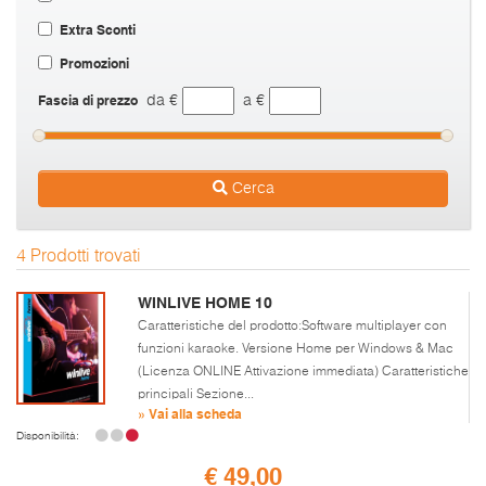
Extra Sconti
Promozioni
Fascia di prezzo
da €
a €
Cerca
4 Prodotti trovati
WINLIVE HOME 10
Caratteristiche del prodotto:Software multiplayer con
funzioni karaoke. Versione Home per Windows & Mac
(Licenza ONLINE Attivazione immediata) Caratteristiche
principali Sezione...
» Vai alla scheda
Disponibilità:
€ 49,00