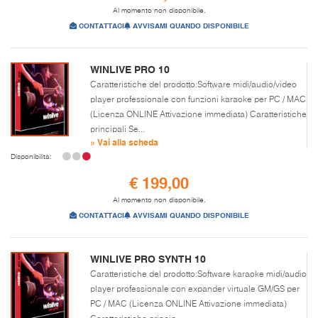
Al momento non disponibile.
CONTATTACI
AVVISAMI QUANDO DISPONIBILE
WINLIVE PRO 10
Caratteristiche del prodotto:Software midi/audio/video
player professionale con funzioni karaoke per PC / MAC
(Licenza ONLINE Attivazione immediata) Caratteristiche
principali Se...
» Vai alla scheda
Disponibilità:
€ 199,00
Al momento non disponibile.
CONTATTACI
AVVISAMI QUANDO DISPONIBILE
WINLIVE PRO SYNTH 10
Caratteristiche del prodotto:Software karaoke midi/audio
player professionale con expander virtuale GM/GS per
PC / MAC (Licenza ONLINE Attivazione immediata)