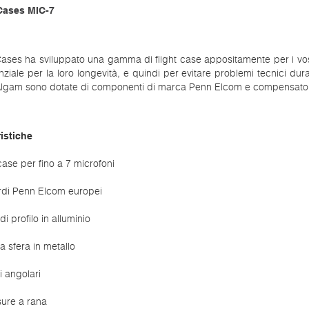
Cases MIC-7
ses ha sviluppato una gamma di flight case appositamente per i vostri 
ziale per la loro longevità, e quindi per evitare problemi tecnici dura
 Algam sono dotate di componenti di marca Penn Elcom e compensato d
istiche
 case per fino a 7 microfoni
rdi Penn Elcom europei
di profilo in alluminio
 a sfera in metallo
i angolari
sure a rana