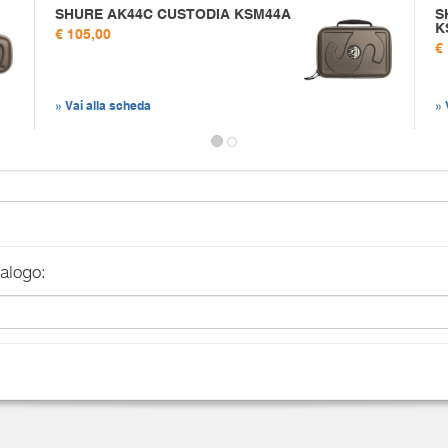
SHURE AK44C CUSTODIA KSM44A
S
K
€ 105,00
€
» Vai alla scheda
» 
talogo: