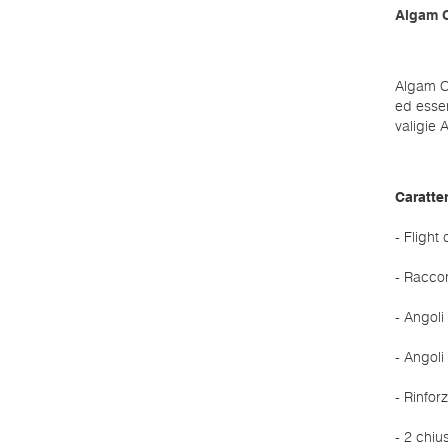
Algam 
Algam Ca
ed essen
valigie
Caratter
- Flight
- Racco
- Angoli 
- Angoli
- Rinforz
- 2 chiu