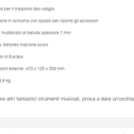
a per il trasporto tipo valigia
ione in schiuma con spazio per riporre gli accessori
 multistrato di betulla spessore 7 mm
ra: betonex marrone scuro
to in Europa
sioni esterne: 470 x 125 x 350 mm
3,8 kg
e altri fantastici strumenti musicali, prova a dare un'occhia