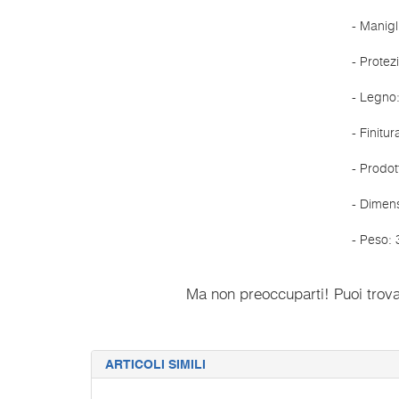
- Manigli
- Protez
- Legno:
- Finitu
- Prodot
- Dimen
- Peso: 
Ma non preoccuparti! Puoi trovar
ARTICOLI SIMILI