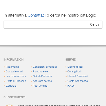
In alternativa
Contattaci
o cerca nel nostro catalogo:
Cerca
INFORMAZIONI
SERVIZI
»
Pagamento
»
Condizioni di vendita
»
Dicono di Noi
»
Contatti e orari
»
Piano rateale
»
Consigli Utili
»
La vostra privacy
»
Dati dell'azienda
»
Manuali Strumenti
»
Diritto di Recesso
»
Acquisto sereno
»
Centri Assistenza
»
Garanzia
»
Post vendita
»
F.A.Q.
SUGGERIMENTI
Hai qualche suggerimento per migliorare il Nostro sito? Condividilo con