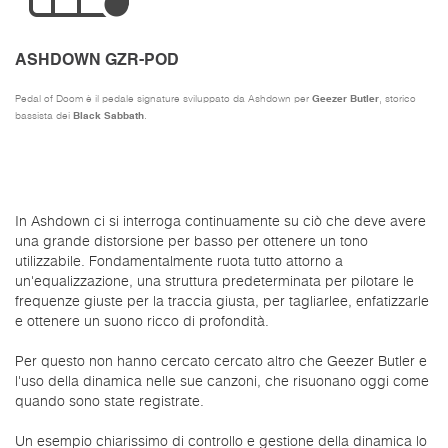
ASHDOWN GZR-POD
Geezer Butler
Pedal of Doom è il pedale signature sviluppato da Ashdown per
, storico
Black Sabbath
bassista dei
.
In Ashdown ci si interroga continuamente su ciò che deve avere
una grande distorsione per basso per ottenere un tono
utilizzabile. Fondamentalmente ruota tutto attorno a
un'equalizzazione, una struttura predeterminata per pilotare le
frequenze giuste per la traccia giusta, per tagliarlee, enfatizzarle
e ottenere un suono ricco di profondità.
Per questo non hanno cercato cercato altro che Geezer Butler e
l'uso della dinamica nelle sue canzoni, che risuonano oggi come
quando sono state registrate.
Un esempio chiarissimo di controllo e gestione della dinamica lo