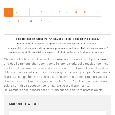
1
2
3
4
5
6
7
8
9
10
11
12
13
14
15
»
I prezzi sono da intendersi IVA inclusa e spese di spedizione escluse.
Per conoscere le spese di spedizione inserire il prodotto nel carrello.
Le immagini e i video sono da intendersi puramente indicativi. Bellusmusic.com non è
responsabile delle possibili discrepanze: fa fede solamente la descrizione scritta.
Chi suona la chitarra o il basso lo sa bene: non si tratta solo di possedere
uno degli strumenti che racchiudono in loro la storia della musica rock, ma
anche di dimostrare, nel tempo di esecuzione di un brano, le ore di studio e
di fatica, passate ad esercitarsi. Trovare gli accessori giusti per l'esecuzione
di un pezzo significa valorizzare il proprio lavoro e permettere a chi ascolta
di apprezzare un brano eseguito a regola d'arte. Pedali, plettri e cavi sono
solo alcuni degli accessori per chitarra e basso disponibili su
Bellusmusic.com, pensati per chi vuole suonare da vero professionista.
MARCHI TRATTATI