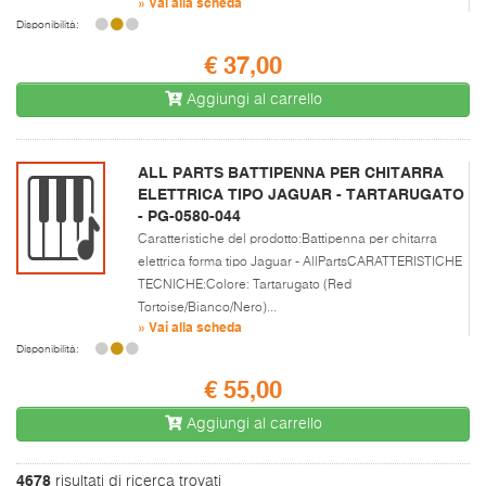
» Vai alla scheda
Disponibilità:
€ 37,00
Aggiungi al carrello
ALL PARTS BATTIPENNA PER CHITARRA
ELETTRICA TIPO JAGUAR - TARTARUGATO
- PG-0580-044
Caratteristiche del prodotto:Battipenna per chitarra
elettrica forma tipo Jaguar - AllPartsCARATTERISTICHE
TECNICHE:Colore: Tartarugato (Red
Tortoise/Bianco/Nero)...
» Vai alla scheda
Disponibilità:
€ 55,00
Aggiungi al carrello
4678
risultati di ricerca trovati