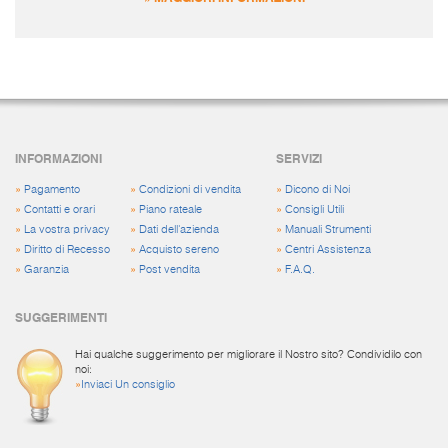
INFORMAZIONI
SERVIZI
»
Pagamento
»
Condizioni di vendita
»
Dicono di Noi
»
Contatti e orari
»
Piano rateale
»
Consigli Utili
»
La vostra privacy
»
Dati dell'azienda
»
Manuali Strumenti
»
Diritto di Recesso
»
Acquisto sereno
»
Centri Assistenza
»
Garanzia
»
Post vendita
»
F.A.Q.
SUGGERIMENTI
Hai qualche suggerimento per migliorare il Nostro sito? Condividilo con
noi:
»
Inviaci Un consiglio