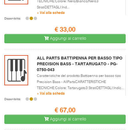
TECNICHE:Colore: Nero/Bianco/Nero3
StratiDETTAGLI:Ind...
» Vai alla scheda
Disponibilità:
€ 33,00
Aggiungi al carrello
ALL PARTS BATTIPENNA PER BASSO TIPO
PRECISION BASS - TARTARUGATO - PG-
0750-043
Caratteristiche del prodotto:Battipenna per basso tipo
Precision Bass - AllPartsCARATTERISTICHE
TECNICHE:Colore: Tartarugato3 StratiDETTAGLI:Indic...
» Vai alla scheda
Disponibilità:
€ 67,00
Aggiungi al carrello