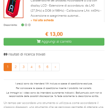
Caratteristiche del prodotto:Accordatore a clip con
display LCD - Estensione di accordatura: da LA0
(27,5Hz) a DO8 (4186Hz) - Calibrazione LA4: 440Hz -
Accensione e spegnimento automat...
» Vai alla scheda
Disponibilità:
€ 13,00
Aggiungi al carrello
89
risultati di ricerca trovati
1
2
3
4
5
6
»
I prezzi sono da intendersi IVA inclusa e spese di spedizione escluse.
Per conoscere le spese di spedizione inserire il prodotto nel carrello.
Le immagini e i video sono da intendersi puramente indicativi. Bellusmusic.com non è
responsabile delle possibili discrepanze: fa fede solamente la descrizione scritta.
Un tempo per accordare uno strumento si utilizzava come accordatore il
classico diapason, uno strumento che se percosso permette di ottenere una