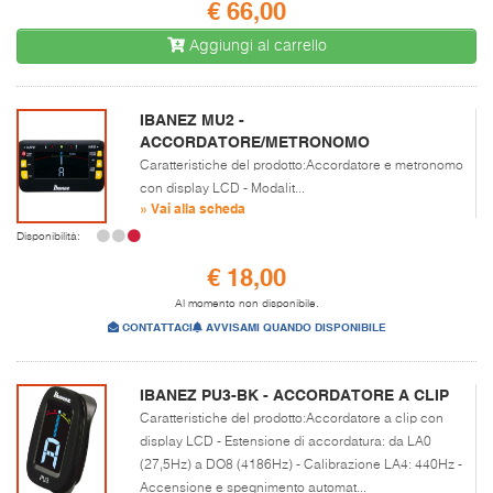
€ 66,00
Aggiungi al carrello
IBANEZ MU2 -
ACCORDATORE/METRONOMO
Caratteristiche del prodotto:Accordatore e metronomo
con display LCD - Modalit...
» Vai alla scheda
Disponibilità:
€ 18,00
Al momento non disponibile.
CONTATTACI
AVVISAMI QUANDO DISPONIBILE
IBANEZ PU3-BK - ACCORDATORE A CLIP
Caratteristiche del prodotto:Accordatore a clip con
display LCD - Estensione di accordatura: da LA0
(27,5Hz) a DO8 (4186Hz) - Calibrazione LA4: 440Hz -
Accensione e spegnimento automat...