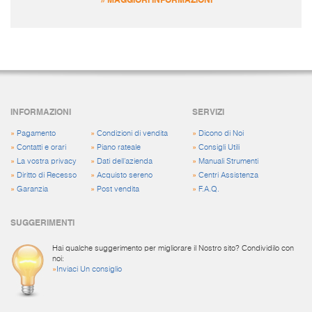
INFORMAZIONI
SERVIZI
»
Pagamento
»
Condizioni di vendita
»
Dicono di Noi
»
Contatti e orari
»
Piano rateale
»
Consigli Utili
»
La vostra privacy
»
Dati dell'azienda
»
Manuali Strumenti
»
Diritto di Recesso
»
Acquisto sereno
»
Centri Assistenza
»
Garanzia
»
Post vendita
»
F.A.Q.
SUGGERIMENTI
Hai qualche suggerimento per migliorare il Nostro sito? Condividilo con
noi:
»
Inviaci Un consiglio