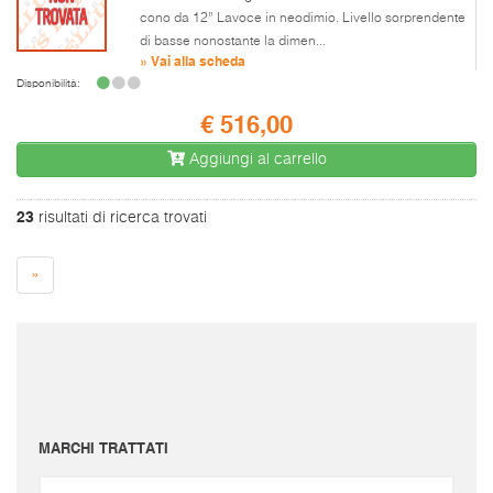
cono da 12” Lavoce in neodimio. Livello sorprendente
di basse nonostante la dimen...
» Vai alla scheda
Disponibilità:
€ 516,00
Aggiungi al carrello
23
risultati di ricerca trovati
»
I prezzi sono da intendersi IVA inclusa e spese di spedizione escluse.
Per conoscere le spese di spedizione inserire il prodotto nel carrello.
Le immagini e i video sono da intendersi puramente indicativi. Bellusmusic.com non è
responsabile delle possibili discrepanze: fa fede solamente la descrizione scritta.
MARCHI TRATTATI