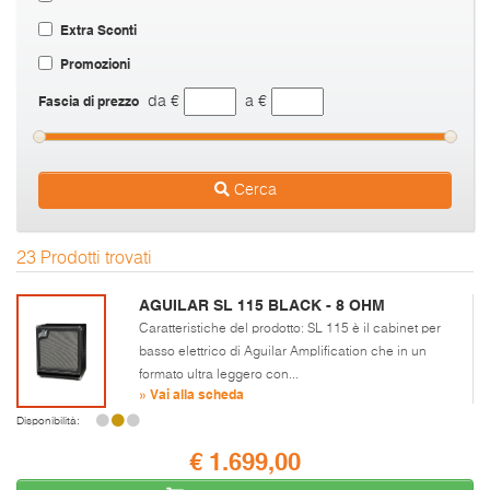
Extra Sconti
Promozioni
Fascia di prezzo
da €
a €
Cerca
23 Prodotti trovati
AGUILAR SL 115 BLACK - 8 OHM
Caratteristiche del prodotto: SL 115 è il cabinet per
basso elettrico di Aguilar Amplification che in un
formato ultra leggero con...
» Vai alla scheda
Disponibilità:
€ 1.699,00