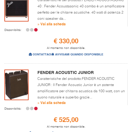
Caratteristiche del prodotto:FENDER ACOUSTASONIC
40 : Fender Acoustasonic 40 combo è un ampificatore
perfetto per le chitarre acustiche. 40 watt di potenza 2
coni speaker da...
» Vai alla scheda
Disponibilità:
€ 330,00
Al momento non disponibile.
CONTATTACI
AVVISAMI QUANDO DISPONIBILE
FENDER ACOUSTIC JUNIOR
Caratteristiche del prodotto:FENDER ACOUSTIC
JUNIOR : Il Fender Acoustic Junior è un potente
amplificatore per chitarra acustica da 100 watt, con un
suono naturale e superbo grazie...
» Vai alla scheda
Disponibilità:
€ 525,00
Al momento non disponibile.