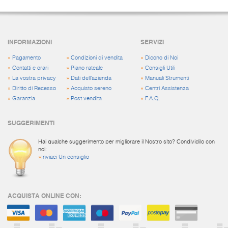
INFORMAZIONI
SERVIZI
»
Pagamento
»
Condizioni di vendita
»
Dicono di Noi
»
Contatti e orari
»
Piano rateale
»
Consigli Utili
»
La vostra privacy
»
Dati dell'azienda
»
Manuali Strumenti
»
Diritto di Recesso
»
Acquisto sereno
»
Centri Assistenza
»
Garanzia
»
Post vendita
»
F.A.Q.
SUGGERIMENTI
Hai qualche suggerimento per migliorare il Nostro sito? Condividilo con
noi:
»
Inviaci Un consiglio
ACQUISTA ONLINE CON: