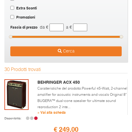
Extra Sconti
Promozioni
Fascia di prezzo
da €
a €
Cerca
30 Prodotti trovati
BEHRINGER ACX 450
Caratteristiche del prodotto:Powerful 45-Watt, 2-channel
amplifier for acoustic instruments and vocals Original 8"
BUGERA™ dual-cone speaker for ultimate sound
reproduction 2 inte...
» Vai alla scheda
Disponibilità:
€ 249,00