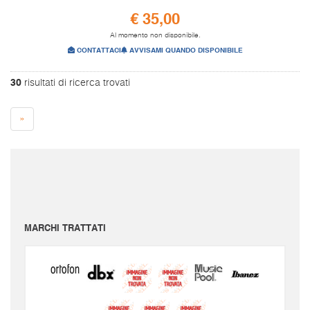
€ 35,00
Al momento non disponibile.
CONTATTACI
AVVISAMI QUANDO DISPONIBILE
30
risultati di ricerca trovati
»
I prezzi sono da intendersi IVA inclusa e spese di spedizione escluse.
Per conoscere le spese di spedizione inserire il prodotto nel carrello.
Le immagini e i video sono da intendersi puramente indicativi. Bellusmusic.com non è
responsabile delle possibili discrepanze: fa fede solamente la descrizione scritta.
MARCHI TRATTATI