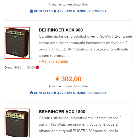
Al momento non disponibile.
CONTATTACI
AVVISAMI QUANDO DISPONIBILE
BEHRINGER ACX 900
Caratteristiche del prodotto:Powerful 90-Watt, 2-channel
stereo amplifier for acoustic instruments and vocals 2
original 8" BUGERA™ dual-cone speakers for ultimate
sound reproduct...
» Vai alla scheda
Disponibilità:
€ 302,00
Al momento non disponibile.
CONTATTACI
AVVISAMI QUANDO DISPONIBILE
BEHRINGER ACX 1800
Caratteristiche del prodotto:Amplificatore stereo 2
canali 180 Watt, per strumenti acustici e voce 2
altoparlanti originali BUGERA 8" coassiali per la