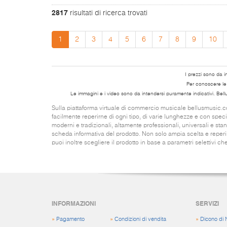
2817
risultati di ricerca trovati
1
2
3
4
5
6
7
8
9
10
I prezzi sono da i
Per conoscere le s
Le immagini e i video sono da intendersi puramente indicativi. Bell
Sulla piattaforma virtuale di commercio musicale bellusmusic.com 
facilmente reperirne di ogni tipo, di varie lunghezze e con specif
moderni e tradizionali, altamente professionali, universali e st
scheda informativa del prodotto. Non solo ampia scelta e reperib
puoi inoltre scegliere il prodotto in base a parametri selettivi che
INFORMAZIONI
SERVIZI
»
Pagamento
»
Condizioni di vendita
»
Dicono di 