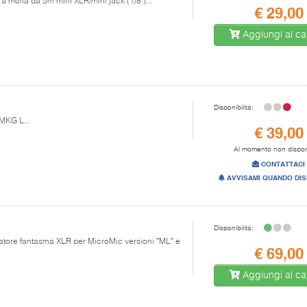
a molla da 5m mini XLR/mini jack (1/8')...
€ 29,00
Aggiungi al car
Disponibilità:
MKG L...
€ 39,00
Al momento non dispon
CONTATTACI
AVVISAMI QUANDO DIS
Disponibilità:
tatore fantasma XLR per MicroMic versioni ″ML″ e
€ 69,00
Aggiungi al car