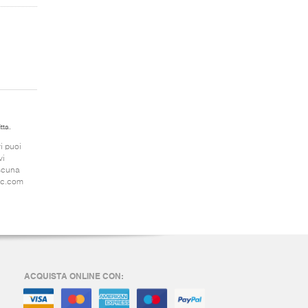
tta.
i puoi
vi
ascuna
sic.com
ACQUISTA ONLINE CON: