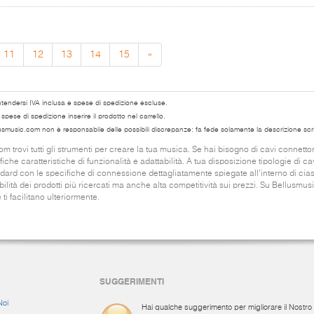
11
12
13
14
15
»
ntendersi IVA inclusa e spese di spedizione escluse.
pese di spedizione inserire il prodotto nel carrello.
usmusic.com non è responsabile delle possibili discrepanze: fa fede solamente la descrizione scri
trovi tutti gli strumenti per creare la tua musica. Se hai bisogno di cavi connettor
iche caratteristiche di funzionalità e adattabilità. A tua disposizione tipologie di ca
andard con le specifiche di connessione dettagliatamente spiegate all'interno di ci
ilità dei prodotti più ricercati ma anche alta competitività sui prezzi. Su Bellusmu
 ti facilitano ulteriormente.
SUGGERIMENTI
Noi
Hai qualche suggerimento per migliorare il Nostro