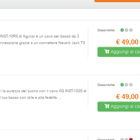
Disponibilità:
 INST-10RS di Aguilar è un cavo per basso da 3
€ 49,00
 connessione grazie a un connettore Neutrik Jack TS
Aggiungi al car
Disponibilità:
ri la purezza del suono con il cavo AG INST-10SS di
€ 49,00
 tuo basso con stile e alta fedeltà. ...
Aggiungi al car
Disponibilità: