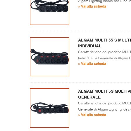
Algam Lighting ideale per l'uso i
» Vai alla scheda
ALGAM MULTI 55 S MULTI
INDIVIDUALI
Caratteristiche del prodotto:MULTI
Individuali e Generale di Algam L
» Vai alla scheda
ALGAM MULTI 5S MULTIP
GENERALE
Caratteristiche del prodotto:MULTI
Generale di Algam Lighting ideale
» Vai alla scheda