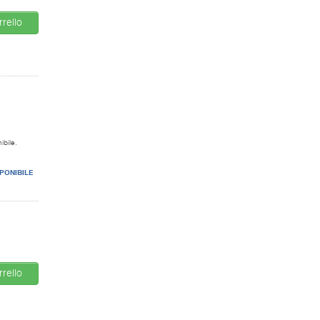
rello
ibile.
PONIBILE
rello