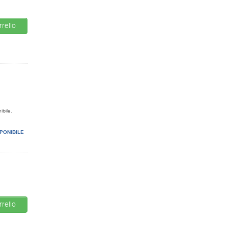
rello
ibile.
PONIBILE
rello