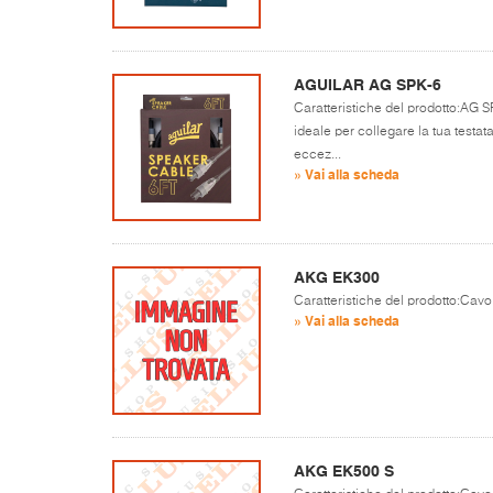
AGUILAR AG SPK-6
Caratteristiche del prodotto:AG SP
ideale per collegare la tua testata
eccez...
» Vai alla scheda
AKG EK300
Caratteristiche del prodotto:Cavo
» Vai alla scheda
AKG EK500 S