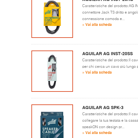
Caratteristiche del prodotto:AG I
connettore Jack TS dritto e angol
connessione comoda e...
» Vai alla scheda
AGUILAR AG INST-20SS
Caratteristiche del prodotto:Il ca
per chi cerca un cavo più lungo pe
» Vai alla scheda
AGUILAR AG SPK-3
Caratteristiche del prodotto:Il ca
collegare la tua testata e la cas
speakON con design pr...
» Vai alla scheda