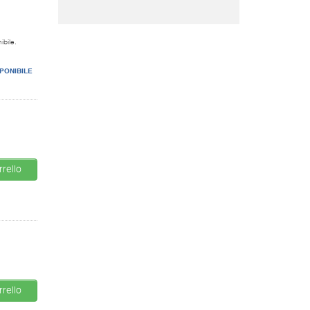
ibile.
PONIBILE
rello
rello