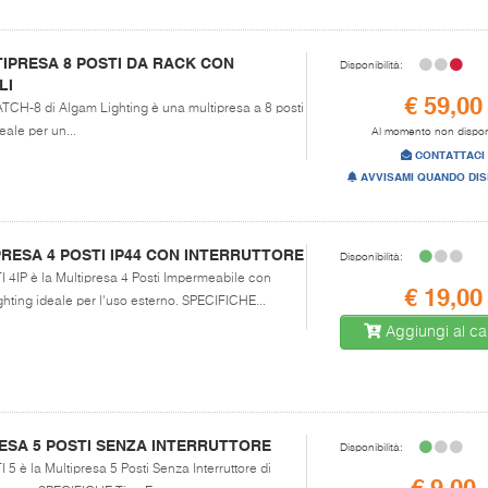
IPRESA 8 POSTI DA RACK CON
Disponibilità:
LI
€ 59,00
ATCH-8 di Algam Lighting è una multipresa a 8 posti
deale per un...
Al momento non dispon
CONTATTACI
AVVISAMI QUANDO DIS
RESA 4 POSTI IP44 CON INTERRUTTORE
Disponibilità:
I 4IP è la Multipresa 4 Posti Impermeabile con
€ 19,00
ghting ideale per l'uso esterno. SPECIFICHE...
Aggiungi al car
ESA 5 POSTI SENZA INTERRUTTORE
Disponibilità:
 5 è la Multipresa 5 Posti Senza Interruttore di