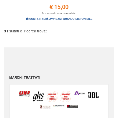
€ 15,00
Al momento non disponibile.
CONTATTACI
AVVISAMI QUANDO DISPONIBILE
3
risultati di ricerca trovati
I prezzi sono da intendersi IVA inclusa e spese di spedizione escluse.
Per conoscere le spese di spedizione inserire il prodotto nel carrello.
Le immagini e i video sono da intendersi puramente indicativi. Bellusmusic.com non è
responsabile delle possibili discrepanze: fa fede solamente la descrizione scritta.
MARCHI TRATTATI