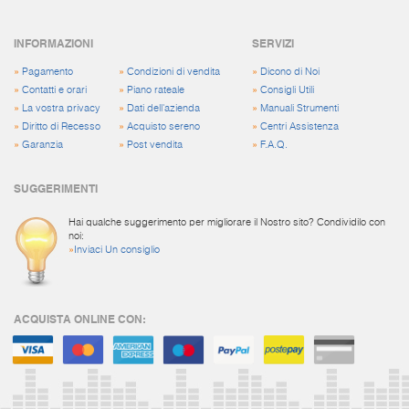
INFORMAZIONI
SERVIZI
»
Pagamento
»
Condizioni di vendita
»
Dicono di Noi
»
Contatti e orari
»
Piano rateale
»
Consigli Utili
»
La vostra privacy
»
Dati dell'azienda
»
Manuali Strumenti
»
Diritto di Recesso
»
Acquisto sereno
»
Centri Assistenza
»
Garanzia
»
Post vendita
»
F.A.Q.
SUGGERIMENTI
Hai qualche suggerimento per migliorare il Nostro sito? Condividilo con
noi:
»
Inviaci Un consiglio
ACQUISTA ONLINE CON: