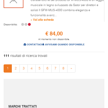
Caratteristiche del prodotto:GFW-MUS-4000 è un leggio
musicale in legno sviluppato da Gator per direttori e
solisti Il GFW-MUS-4000 combina eleganza e
funzionalità avanz...
» Vai alla scheda
Disponibilità:
€ 84,00
Al momento non disponibile.
CONTATTACI
AVVISAMI QUANDO DISPONIBILE
111
risultati di ricerca trovati
1
2
3
4
5
6
7
8
»
I prezzi sono da intendersi IVA inclusa e spese di spedizione escluse.
Per conoscere le spese di spedizione inserire il prodotto nel carrello.
Le immagini e i video sono da intendersi puramente indicativi. Bellusmusic.com non è
responsabile delle possibili discrepanze: fa fede solamente la descrizione scritta.
MARCHI TRATTATI