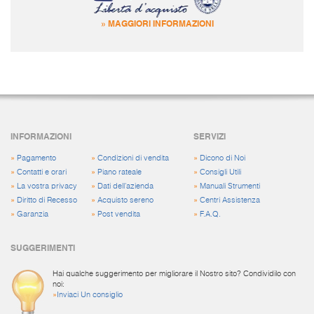
» MAGGIORI INFORMAZIONI
INFORMAZIONI
SERVIZI
»
Pagamento
»
Condizioni di vendita
»
Dicono di Noi
»
Contatti e orari
»
Piano rateale
»
Consigli Utili
»
La vostra privacy
»
Dati dell'azienda
»
Manuali Strumenti
»
Diritto di Recesso
»
Acquisto sereno
»
Centri Assistenza
»
Garanzia
»
Post vendita
»
F.A.Q.
SUGGERIMENTI
Hai qualche suggerimento per migliorare il Nostro sito? Condividilo con
noi:
»
Inviaci Un consiglio