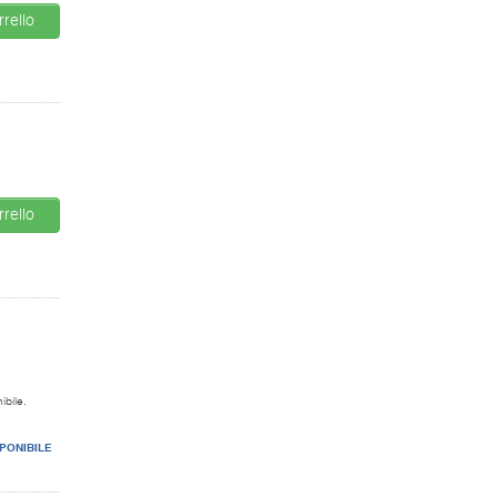
rello
rello
ibile.
PONIBILE