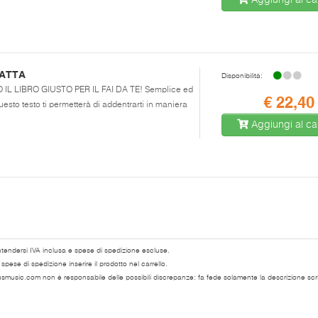
Aggiungi al car
ATTA
Disponibilità:
CO IL LIBRO GIUSTO PER IL FAI DA TE! Semplice ed
€ 22,40
uesto testo ti permetterà di addentrarti in maniera
Aggiungi al car
ntendersi IVA inclusa e spese di spedizione escluse.
pese di spedizione inserire il prodotto nel carrello.
usmusic.com non è responsabile delle possibili discrepanze: fa fede solamente la descrizione scri