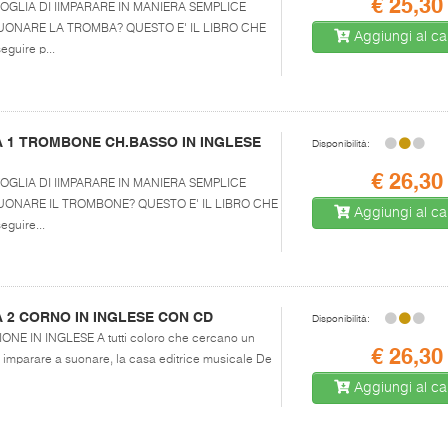
€ 25,30
AI VOGLIA DI IIMPARARE IN MANIERA SEMPLICE
UONARE LA TROMBA? QUESTO E' IL LIBRO CHE
Aggiungi al car
guire p...
 1 TROMBONE CH.BASSO IN INGLESE
Disponibilità:
€ 26,30
AI VOGLIA DI IIMPARARE IN MANIERA SEMPLICE
UONARE IL TROMBONE? QUESTO E' IL LIBRO CHE
Aggiungi al car
eguire...
 2 CORNO IN INGLESE CON CD
Disponibilità:
SIONE IN INGLESE A tutti coloro che cercano un
€ 26,30
imparare a suonare, la casa editrice musicale De
Aggiungi al car