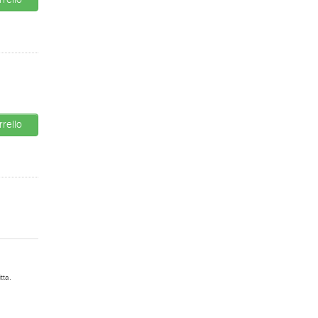
rello
rello
tta.