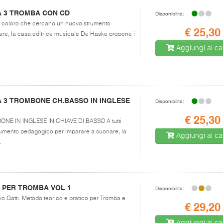
A 3 TROMBA CON CD
Disponibilità:
tti coloro che cercano un nuovo strumento
€ 25,30
re, la casa editrice musicale De Haske propone i
Aggiungi al car
 3 TROMBONE CH.BASSO IN INGLESE
Disponibilità:
€ 25,30
SIONE IN INGLESE IN CHIAVE DI BASSO A tutti
umento pedagogico per imparare a suonare, la
Aggiungi al car
.
 PER TROMBA VOL 1
Disponibilità:
ovo Gatti. Metodo teorico e pratico per Tromba e
€ 29,20