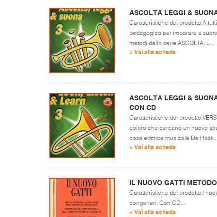
ASCOLTA LEGGI & SUON
Caratteristiche del prodotto:A tu
pedagogico per imparare a suona
metodi della serie ASCOLTA, L...
» Vai alla scheda
ASCOLTA LEGGI & SUONA
CON CD
Caratteristiche del prodotto:VER
coloro che cercano un nuovo str
casa editrice musicale De Hask..
» Vai alla scheda
IL NUOVO GATTI METODO
Caratteristiche del prodotto:l nu
congeneri. Con CD...
» Vai alla scheda