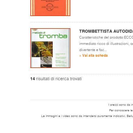
TROMBETTISTA AUTODID
Caratteristiche del prodotto:EC
immediato ricco di illustrazioni, q
divertente e fac...
» Vai alla scheda
14
risultati di ricerca trovati
I prezzi sono da i
Per conoscere le s
Le immagini e i video sono da intendersi puramente indicativi. Bell