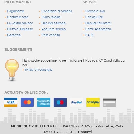
INFORMAZIONI
SERVIZI
»
Pagamento
»
Condizioni di vendita
»
Dicono di Noi
»
Contatti e orari
»
Piano rateale
»
Consigli Utili
»
La vostra privacy
»
Dati dell'azienda
»
Manuali Strumenti
»
Diritto di Recesso
»
Acquisto sereno
»
Centri Assistenza
»
Garanzia
»
Post vendita
»
F.A.Q.
SUGGERIMENTI
Hai qualche suggerimento per migliorare il Nostro sito? Condividilo con
noi:
»
Inviaci Un consiglio
ACQUISTA ONLINE CON:
MUSIC SHOP BELLUS s.r.l.
:: P.IVA 01027010253 :: - Via Feltre, 254 -
Contatti
32100 Belluno (BL) ::