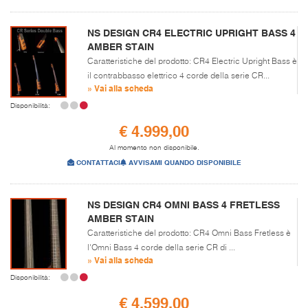
NS DESIGN CR4 ELECTRIC UPRIGHT BASS 4
AMBER STAIN
Caratteristiche del prodotto: CR4 Electric Upright Bass è
il contrabbasso elettrico 4 corde della serie CR...
» Vai alla scheda
Disponibilità:
€ 4.999,00
Al momento non disponibile.
CONTATTACI
AVVISAMI QUANDO DISPONIBILE
NS DESIGN CR4 OMNI BASS 4 FRETLESS
AMBER STAIN
Caratteristiche del prodotto: CR4 Omni Bass Fretless è
l'Omni Bass 4 corde della serie CR di ...
» Vai alla scheda
Disponibilità:
€ 4.599,00