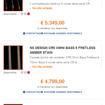
il contrabbasso elettrico 5 corde della serie CR...
» Vai alla scheda
Disponibilità:
€ 5.349,00
Al momento non disponibile.
CONTATTACI
AVVISAMI QUANDO DISPONIBILE
NS DESIGN CR5 OMNI BASS 5 FRETLESS
AMBER STAIN
Caratteristiche del prodotto: CR5 Omni Bass Fretless è
l'Omni Bass 5 corde della serie CR di ...
» Vai alla scheda
Disponibilità:
€ 4.799,00
Al momento non disponibile.
CONTATTACI
AVVISAMI QUANDO DISPONIBILE