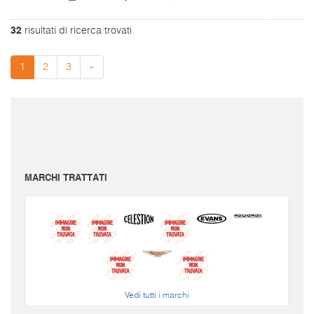
32
risultati di ricerca trovati
1
2
3
»
I prezzi sono da intendersi IVA inclusa e spese di spedizione escluse.
Per conoscere le spese di spedizione inserire il prodotto nel carrello.
Le immagini e i video sono da intendersi puramente indicativi. Bellusmusic.com non è
responsabile delle possibili discrepanze: fa fede solamente la descrizione scritta.
MARCHI TRATTATI
Vedi tutti i marchi