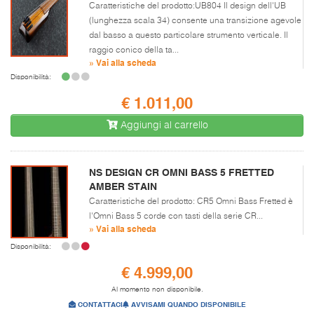
Caratteristiche del prodotto:UB804 Il design dell'UB
(lunghezza scala 34) consente una transizione agevole
dal basso a questo particolare strumento verticale. Il
raggio conico della ta...
» Vai alla scheda
Disponibilità:
€ 1.011,00
Aggiungi al carrello
NS DESIGN CR OMNI BASS 5 FRETTED
AMBER STAIN
Caratteristiche del prodotto: CR5 Omni Bass Fretted è
l'Omni Bass 5 corde con tasti della serie CR...
» Vai alla scheda
Disponibilità:
€ 4.999,00
Al momento non disponibile.
CONTATTACI
AVVISAMI QUANDO DISPONIBILE