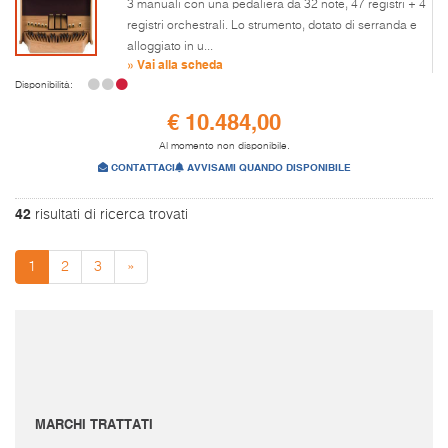
3 manuali con una pedaliera da 32 note, 47 registri + 4
registri orchestrali. Lo strumento, dotato di serranda e
alloggiato in u...
» Vai alla scheda
Disponibilità:
€ 10.484,00
Al momento non disponibile.
CONTATTACI
AVVISAMI QUANDO DISPONIBILE
42
risultati di ricerca trovati
1
2
3
»
I prezzi sono da intendersi IVA inclusa e spese di spedizione escluse.
Per conoscere le spese di spedizione inserire il prodotto nel carrello.
Le immagini e i video sono da intendersi puramente indicativi. Bellusmusic.com non è
responsabile delle possibili discrepanze: fa fede solamente la descrizione scritta.
MARCHI TRATTATI