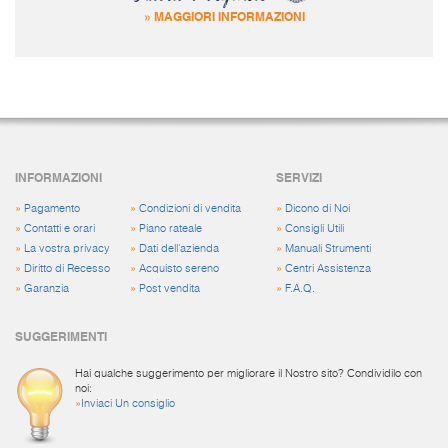
» MAGGIORI INFORMAZIONI
INFORMAZIONI
SERVIZI
»
Pagamento
»
Condizioni di vendita
»
Dicono di Noi
»
Contatti e orari
»
Piano rateale
»
Consigli Utili
»
La vostra privacy
»
Dati dell'azienda
»
Manuali Strumenti
»
Diritto di Recesso
»
Acquisto sereno
»
Centri Assistenza
»
Garanzia
»
Post vendita
»
F.A.Q.
SUGGERIMENTI
Hai qualche suggerimento per migliorare il Nostro sito? Condividilo con
noi:
»
Inviaci Un consiglio