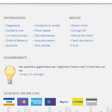
INFORMAZIONI
SERVIZI
»
Pagamento
»
Condizioni di vendita
»
Dicono di Noi
»
Contatti e orari
»
Piano rateale
»
Consigli Utili
»
La vostra privacy
»
Dati dell'azienda
»
Manuali Strumenti
»
Diritto di Recesso
»
Acquisto sereno
»
Centri Assistenza
»
Garanzia
»
Post vendita
»
F.A.Q.
SUGGERIMENTI
Hai qualche suggerimento per migliorare il Nostro sito? Condividilo con
noi:
»
Inviaci Un consiglio
ACQUISTA ONLINE CON: