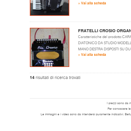
» Vai alla scheda
FRATELLI CROSIO ORGA
Caratteristiche del prodotto:
DIATONICO DA STUDIO MODELLO
MANO DESTRA DISPOSTI SU DUE F
» Vai alla scheda
14
risultati di ricerca trovati
I prezzi sono da i
Per conoscere le s
Le immagini e i video sono da intendersi puramente indicativi. Bell