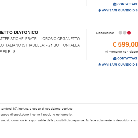
CONTATTACI
AVVISAMI QUANDO DIS
NETTO DIATONICO
Disponibilità:
CARATTERISTICHE: FRATELLI CROSIO ORGANETTO
€ 599,0
 ITALIANO (STRADELLA) - 21 BOTTONI ALLA
ILE - 8...
Al momento non dispon
CONTATTACI
AVVISAMI QUANDO DIS
ntendersi IVA inclusa e spese di spedizione escluse.
pese di spedizione inserire il prodotto nel carrello.
usmusic.com non è responsabile delle possibili discrepanze: fa fede solamente la descrizione scri