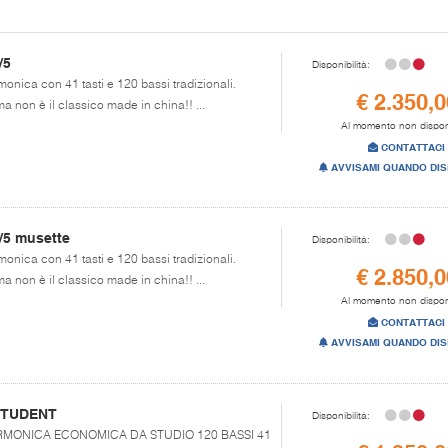
/5
Disponibilità:
monica con 41 tasti e 120 bassi tradizionali.
€ 2.350,0
 non è il classico made in china!! ...
Al momento non dispon
CONTATTACI
AVVISAMI QUANDO DIS
/5 musette
Disponibilità:
monica con 41 tasti e 120 bassi tradizionali.
€ 2.850,0
 non è il classico made in china!! ...
Al momento non dispon
CONTATTACI
AVVISAMI QUANDO DIS
 STUDENT
Disponibilità:
FISARMONICA ECONOMICA DA STUDIO 120 BASSI 41