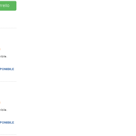
rello
0
ibile.
PONIBILE
0
ibile.
PONIBILE