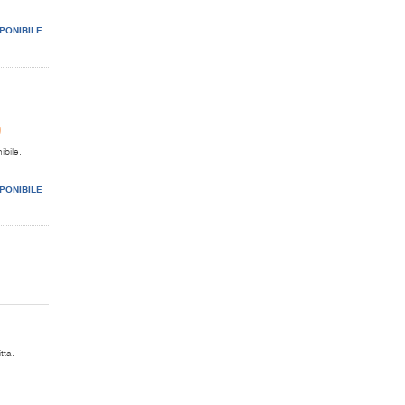
PONIBILE
0
ibile.
PONIBILE
tta.