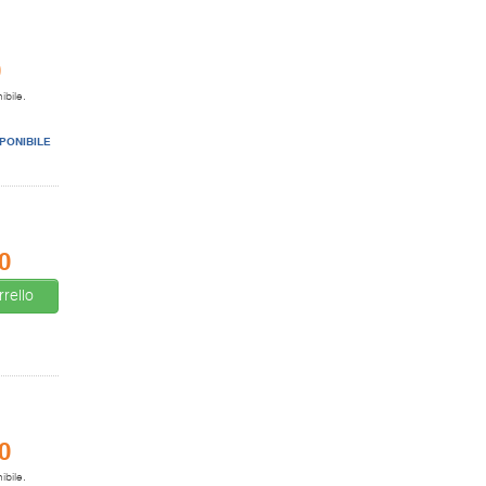
0
ibile.
PONIBILE
0
rello
0
ibile.