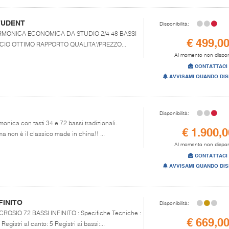
STUDENT
Disponibilità:
FISARMONICA ECONOMICA DA STUDIO 2/4 48 BASSI
€ 499,0
CIO OTTIMO RAPPORTO QUALITA'/PREZZO...
Al momento non dispon
CONTATTACI
AVVISAMI QUANDO DIS
Disponibilità:
monica con tasti 34 e 72 bassi tradizionali.
€ 1.900,0
 non è il classico made in china!! ...
Al momento non dispon
CONTATTACI
AVVISAMI QUANDO DIS
FINITO
Disponibilità:
LI CROSIO 72 BASSI INFINITO : Specifiche Tecniche :
€ 669,0
egistri al canto: 5 Registri ai bassi:...