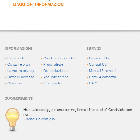
» MAGGIORI INFORMAZIONI
INFORMAZIONI
SERVIZI
»
Pagamento
»
Condizioni di vendita
»
Dicono di Noi
»
Contatti e orari
»
Piano rateale
»
Consigli Utili
»
La vostra privacy
»
Dati dell'azienda
»
Manuali Strumenti
»
Diritto di Recesso
»
Acquisto sereno
»
Centri Assistenza
»
Garanzia
»
Post vendita
»
F.A.Q.
SUGGERIMENTI
Hai qualche suggerimento per migliorare il Nostro sito? Condividilo con
noi:
»
Inviaci Un consiglio