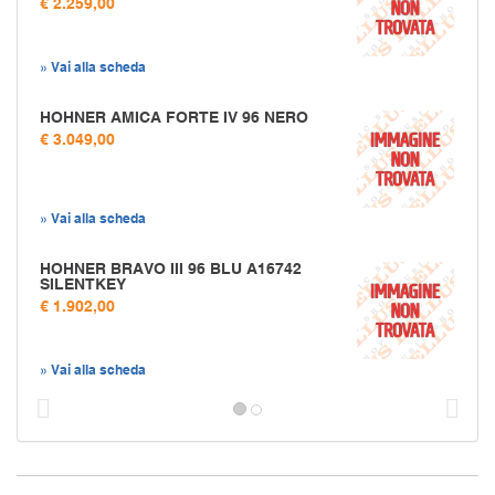
€ 2.259,00
» Vai alla scheda
HOHNER AMICA FORTE IV 96 NERO
€ 3.049,00
» Vai alla scheda
HOHNER BRAVO III 96 BLU A16742
SILENTKEY
€ 1.902,00
» Vai alla scheda
Prec
S