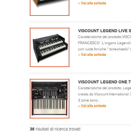
» Vai alla scheda
VISCOUNT LEGEND LIVE 
Caratteristiche del prodotto:
FRANCESCO : L'organo Legend Liv
con ruote foniche “ tonewheels” ri
» Vai alla scheda
VISCOUNT LEGEND ONE 7
Caratteristiche del prodotto: Legen
creata da Viscount International.
3 zone sono...
» Vai alla scheda
36
risultati di ricerca trovati