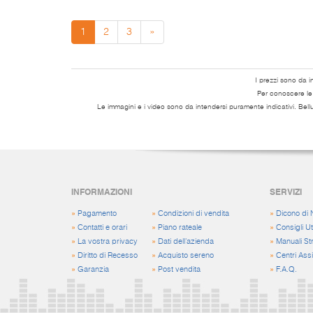
1
2
3
»
I prezzi sono da i
Per conoscere le s
Le immagini e i video sono da intendersi puramente indicativi. Bell
INFORMAZIONI
SERVIZI
»
Pagamento
»
Condizioni di vendita
»
Dicono di 
»
Contatti e orari
»
Piano rateale
»
Consigli Uti
»
La vostra privacy
»
Dati dell'azienda
»
Manuali St
»
Diritto di Recesso
»
Acquisto sereno
»
Centri Ass
»
Garanzia
»
Post vendita
»
F.A.Q.