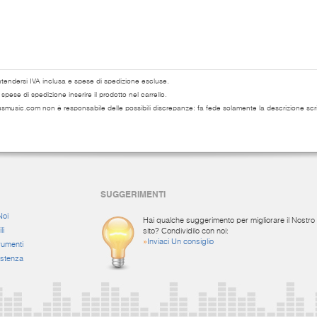
ntendersi IVA inclusa e spese di spedizione escluse.
pese di spedizione inserire il prodotto nel carrello.
usmusic.com non è responsabile delle possibili discrepanze: fa fede solamente la descrizione scri
SUGGERIMENTI
Noi
Hai qualche suggerimento per migliorare il Nostro
li
sito? Condividilo con noi:
»
Inviaci Un consiglio
rumenti
istenza