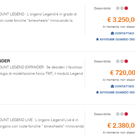
Disponibilità:
SCOUNT LEGEND : L'organo Legend è in grado di
€ 3.250,0
con ruote foniche “tonewheels” rinnovando la
Al momento non dispon
CONTATTACI
AVVISAMI QUANDO DIS
NDER
Disponibilità:
SCOUNT LEGEND EXPANDER : Se desideri il favoloso
€ 720,0
logia di modellazione fisica TMT, il modulo Legend
Al momento non dispon
CONTATTACI
AVVISAMI QUANDO DIS
Disponibilità:
SCOUNT LEGEND LIVE : L'organo Legend Live è in
€ 2.380,0
l’organo con ruote foniche “ tonewheels” rinnovando
Al momento non dispon