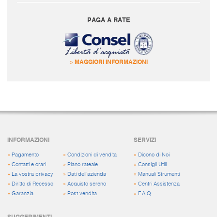
PAGA A RATE
» MAGGIORI INFORMAZIONI
INFORMAZIONI
SERVIZI
»
Pagamento
»
Condizioni di vendita
»
Dicono di Noi
»
Contatti e orari
»
Piano rateale
»
Consigli Utili
»
La vostra privacy
»
Dati dell'azienda
»
Manuali Strumenti
»
Diritto di Recesso
»
Acquisto sereno
»
Centri Assistenza
»
Garanzia
»
Post vendita
»
F.A.Q.
SUGGERIMENTI