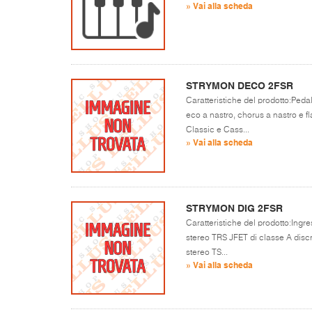
» Vai alla scheda
STRYMON DECO 2FSR
Caratteristiche del prodotto:Pedale
eco a nastro, chorus a nastro e fl
Classic e Cass...
» Vai alla scheda
STRYMON DIG 2FSR
Caratteristiche del prodotto:Ingres
stereo TRS JFET di classe A disc
stereo TS...
» Vai alla scheda