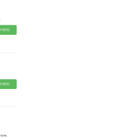
0
rello
rello
ibile.