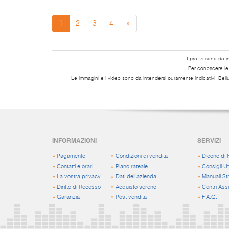
1
2
3
4
»
I prezzi sono da i
Per conoscere le s
Le immagini e i video sono da intendersi puramente indicativi. Bell
INFORMAZIONI
SERVIZI
»
Pagamento
»
Condizioni di vendita
»
Dicono di 
»
Contatti e orari
»
Piano rateale
»
Consigli Uti
»
La vostra privacy
»
Dati dell'azienda
»
Manuali St
»
Diritto di Recesso
»
Acquisto sereno
»
Centri Ass
»
Garanzia
»
Post vendita
»
F.A.Q.