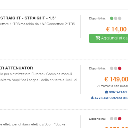
STRAIGHT - STRAIGHT - 1.5"
Disponibilità:
nettore 1: TRS maschio da 1/4″ Connettore 2: TRS
€ 14,00
..
Aggiungi al car
IER ATTENUATOR
Disponibilità:
ulo per sintetizzatore Eurorack Combina moduli
€ 149,0
arra Amplifica i segnali della chitarra a livelli di
Al momento non dispon
CONTATTACI
AVVISAMI QUANDO DIS
Disponibilità:
 effetti per chitarra elettrica Suoni ″Bucket