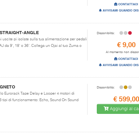
CONTATTACI
AVVISAMI QUANDO DIS
 STRAIGHT-ANGLE
Disponibilità:
i uscite pi isolate sulla tua alimentazione per pedali
€ 9,00
AJ da 9', 18' o 36'. Collega un Ojai al tuo Zuma o
Al momento non dispon
CONTATTACI
AVVISAMI QUANDO DIS
AGNETO
Disponibilità:
ulo Eurorack Tape Delay e Looper 4 motori di
€ 599,0
 3 tipi di funzionamento: Echo, Sound On Sound
Aggiungi al car