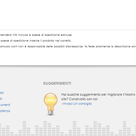
ntendersi IVA inclusa e spese di spedizione escluse.
pese di spedizione inserire il prodotto nel carrello.
usmusic.com non è responsabile delle possibili discrepanze: fa fede solamente la descrizione scri
SUGGERIMENTI
Noi
Hai qualche suggerimento per migliorare il Nostro
li
sito? Condividilo con noi:
»
Inviaci Un consiglio
rumenti
istenza