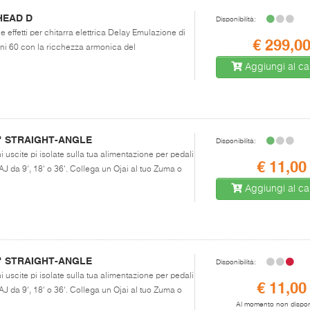
HEAD D
Disponibilità:
e effetti per chitarra elettrica Delay Emulazione di
€ 299,0
nni 60 con la ricchezza armonica del
Aggiungi al car
" STRAIGHT-ANGLE
Disponibilità:
i uscite pi isolate sulla tua alimentazione per pedali
€ 11,00
AJ da 9', 18' o 36'. Collega un Ojai al tuo Zuma o
Aggiungi al car
" STRAIGHT-ANGLE
Disponibilità:
i uscite pi isolate sulla tua alimentazione per pedali
€ 11,00
AJ da 9', 18' o 36'. Collega un Ojai al tuo Zuma o
Al momento non dispon