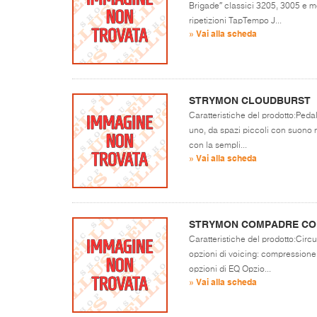
Brigade″ classici 3205, 3005 e mo
ripetizioni TapTempo J...
» Vai alla scheda
STRYMON CLOUDBURST
Caratteristiche del prodotto:Pedale 
uno, da spazi piccoli con suono n
con la sempli...
» Vai alla scheda
STRYMON COMPADRE CO
Caratteristiche del prodotto:Circu
opzioni di voicing: compressione 
opzioni di EQ Opzio...
» Vai alla scheda