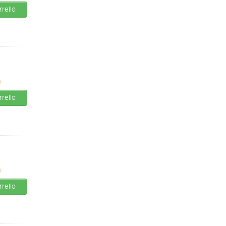
rello
0
rello
0
rello