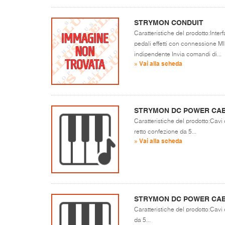
STRYMON CONDUIT
Caratteristiche del prodotto:Inte
pedali effetti con connessione M
indipendente Invia comandi di...
» Vai alla scheda
STRYMON DC POWER CABL
Caratteristiche del prodotto:Cavi
retto confezione da 5...
» Vai alla scheda
STRYMON DC POWER CABL
Caratteristiche del prodotto:Cavi 
da 5...