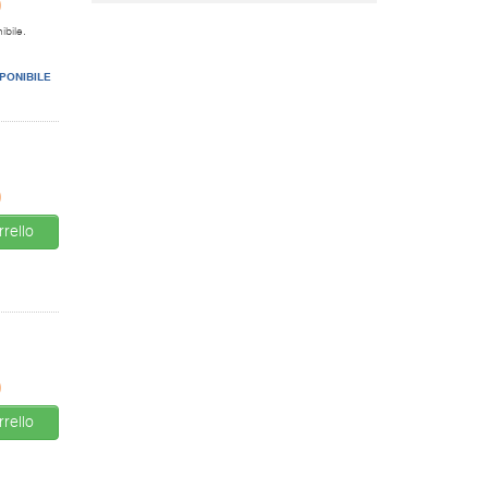
0
ibile.
PONIBILE
0
rello
0
rello