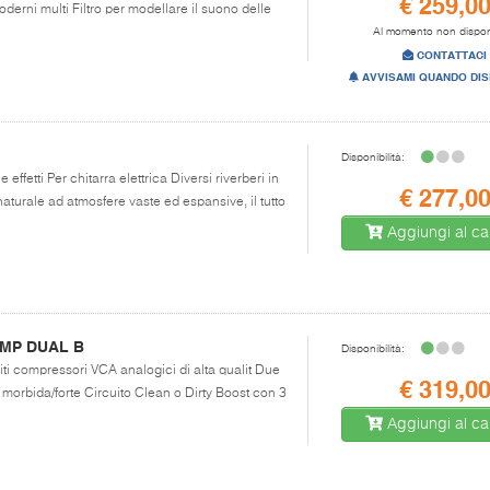
€ 259,0
derni multi Filtro per modellare il suono delle
Al momento non dispon
CONTATTACI
AVVISAMI QUANDO DIS
Disponibilità:
effetti Per chitarra elettrica Diversi riverberi in
€ 277,0
aturale ad atmosfere vaste ed espansive, il tutto
Aggiungi al car
MP DUAL B
Disponibilità:
iti compressori VCA analogici di alta qualit Due
€ 319,0
morbida/forte Circuito Clean o Dirty Boost con 3
Aggiungi al car