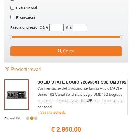
Extra Sconti
Promozioni
Fascia di prezzo
da €
a €
Cerca
28 Prodotti trovati
SOLID STATE LOGIC 726960X1 SSL UMD192
Caratteristiche del prodotto:Interfaccia Audio MADI e
Dante 192 CanaliSolid State Logic UMD192 &egrave;
una potente interfaccia audio USB portatile progettata
per sodd...
» Vai alla scheda
Disponibilità:
€ 2.850,00