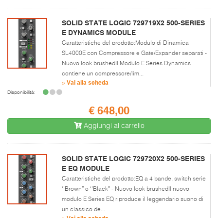
SOLID STATE LOGIC 729719X2 500-SERIES
E DYNAMICS MODULE
Caratteristiche del prodotto:Modulo di Dinamica
SL4000E con Compressore e Gate/Expander separati -
Nuovo look brushedIl Modulo E Series Dynamics
contiene un compressore/lim...
» Vai alla scheda
Disponibilità:
€ 648,00
Aggiungi al carrello
SOLID STATE LOGIC 729720X2 500-SERIES
E EQ MODULE
Caratteristiche del prodotto:EQ a 4 bande, switch serie
‘’Brown″ o ‘’Black″ - Nuovo look brushedIl nuovo
modulo E Series EQ riproduce il leggendario suono di
un classico de...
» Vai alla scheda