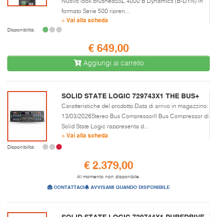
Nuovo look brushedSSL 4000 B Dynamics (B-DYN) in
formato Serie 500 ripren...
» Vai alla scheda
Disponibilità:
€ 649,00
Aggiungi al carrello
SOLID STATE LOGIC 729743X1 THE BUS+
Caratteristiche del prodotto:Data di arrivo in magazzino:
13/03/2026Stereo Bus CompressorIl Bus Compressor di
Solid State Logic rappresenta d...
» Vai alla scheda
Disponibilità:
€ 2.379,00
Al momento non disponibile.
CONTATTACI
AVVISAMI QUANDO DISPONIBILE
SOLID STATE LOGIC 729744X1 PUREDRIVE