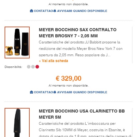
Al momento non disponibile.
CONTATTACI
AVVISAMI QUANDO DISPONIBILE
MEYER BOCCHINO SAX CONTRALTO
MEYER BROSNY 7 - 2,05 MM
Caratteristiche del prodotto:JJ Babbitt propone la
riedizione del modello Meyer Bros New York 7 con
apertura da 2,05 mm. Reso popolare da J...
» Vai alla scheda
Disponibilità:
€ 329,00
Al momento non disponibile.
CONTATTACI
AVVISAMI QUANDO DISPONIBILE
MEYER BOCCHINO USA CLARINETTO BB
MEYER 5M
Caratteristiche del prodotto:L'imboccatura per
Clarinetto Sib 10MM di Meyer, costruita in Ebanite, è
dotata di apertura da 1,8 mm, ampiezza della camera di