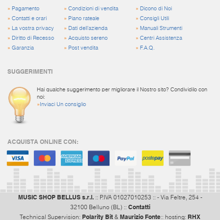
»
Pagamento
»
Condizioni di vendita
»
Dicono di Noi
»
Contatti e orari
»
Piano rateale
»
Consigli Utili
»
La vostra privacy
»
Dati dell'azienda
»
Manuali Strumenti
»
Diritto di Recesso
»
Acquisto sereno
»
Centri Assistenza
»
Garanzia
»
Post vendita
»
F.A.Q.
SUGGERIMENTI
Hai qualche suggerimento per migliorare il Nostro sito? Condividilo con
noi:
»
Inviaci Un consiglio
ACQUISTA ONLINE CON:
MUSIC SHOP BELLUS s.r.l.
:: P.IVA 01027010253 :: - Via Feltre, 254 -
Contatti
32100 Belluno (BL) ::
Polarity Bit
Maurizio Fonte
RHX
Technical Supervision:
&
:: hosting: