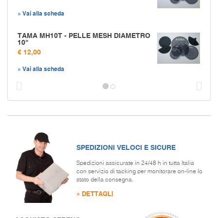
» Vai alla scheda
TAMA MH10T - PELLE MESH DIAMETRO
10"
€ 12,00
» Vai alla scheda
Prec
S
SPEDIZIONI VELOCI E SICURE
Spedizioni assicurate in 24/48 h in tutta Italia
con servizio di tacking per monitorare on-line lo
stato della consegna.
» DETTAGLI