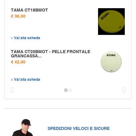
TAMA CT18BMOT
€ 36,00
» Vai alla scheda
TAMA CT20BMOT - PELLE FRONTALE
GRANCASSA...
€ 42,00
» Vai alla scheda
Prec
S
SPEDIZIONI VELOCI E SICURE