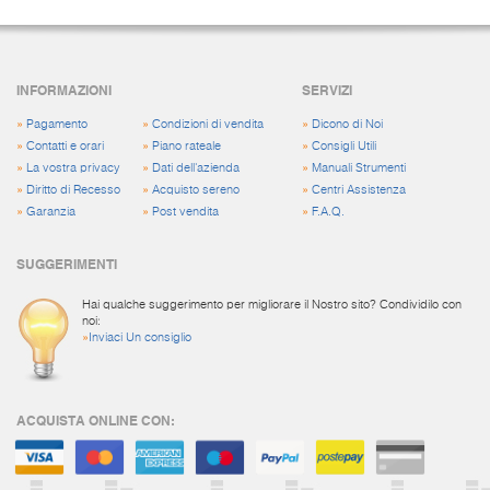
INFORMAZIONI
SERVIZI
»
Pagamento
»
Condizioni di vendita
»
Dicono di Noi
»
Contatti e orari
»
Piano rateale
»
Consigli Utili
»
La vostra privacy
»
Dati dell'azienda
»
Manuali Strumenti
»
Diritto di Recesso
»
Acquisto sereno
»
Centri Assistenza
»
Garanzia
»
Post vendita
»
F.A.Q.
SUGGERIMENTI
Hai qualche suggerimento per migliorare il Nostro sito? Condividilo con
noi:
»
Inviaci Un consiglio
ACQUISTA ONLINE CON: