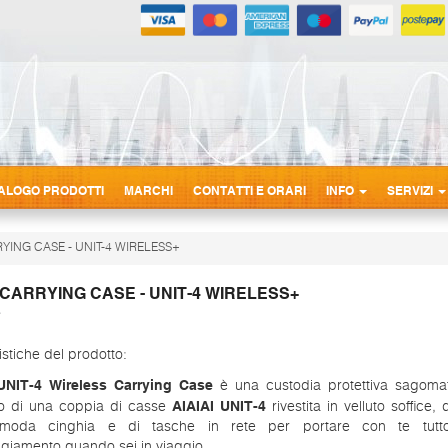
ALOGO PRODOTTI
MARCHI
CONTATTI E ORARI
INFO
SERVIZI
RYING CASE - UNIT-4 WIRELESS+
I CARRYING CASE - UNIT-4 WIRELESS+
istiche del prodotto:
UNIT-4 Wireless Carrying Case
è una custodia protettiva sagomat
AIAIAI UNIT-4
to di una coppia di casse
rivestita in velluto soffice, 
moda cinghia e di tasche in rete per portare con te tutto
giamento quando sei in viaggio.