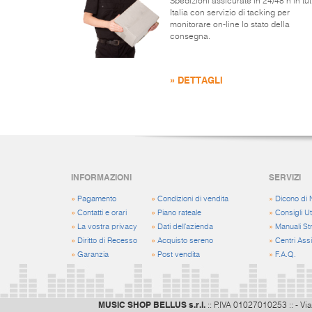
Spedizioni assicurate in 24/48 h in tut
Italia con servizio di tacking per
monitorare on-line lo stato della
consegna.
» DETTAGLI
INFORMAZIONI
SERVIZI
»
Pagamento
»
Condizioni di vendita
»
Dicono di 
»
Contatti e orari
»
Piano rateale
»
Consigli Uti
»
La vostra privacy
»
Dati dell'azienda
»
Manuali St
»
Diritto di Recesso
»
Acquisto sereno
»
Centri Ass
»
Garanzia
»
Post vendita
»
F.A.Q.
MUSIC SHOP BELLUS s.r.l.
:: P.IVA 01027010253 :: - Via