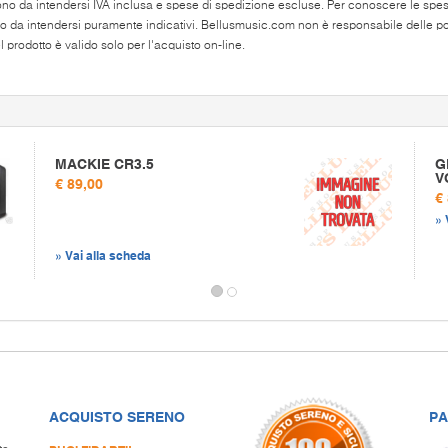
ono da intendersi IVA inclusa e spese di spedizione escluse. Per conoscere le spese 
o da intendersi puramente indicativi. Bellusmusic.com non è responsabile delle poss
 prodotto è valido solo per l'acquisto on-line.
MACKIE CR3.5
G
V
€ 89,00
€
» 
» Vai alla scheda
ACQUISTO SERENO
PA