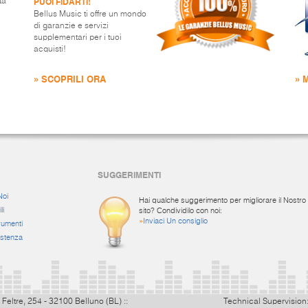
PUOI FIDARTI!
ta
Bellus Music ti offre un mondo
di garanzie e servizi
supplementari per i tuoi
acquisti!
» SCOPRILI ORA
» 
SUGGERIMENTI
Noi
Hai qualche suggerimento per migliorare il Nostro
li
sito? Condividilo con noi:
»
Inviaci Un consiglio
rumenti
istenza
 Feltre, 254 - 32100 Belluno (BL) ::
Technical Supervision