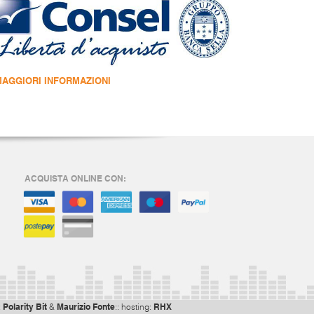
MAGGIORI INFORMAZIONI
ACQUISTA ONLINE CON:
Polarity Bit
Maurizio Fonte
RHX
:
&
:: hosting: