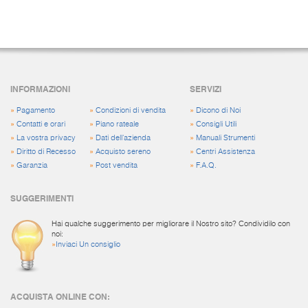
INFORMAZIONI
SERVIZI
»
Pagamento
»
Condizioni di vendita
»
Dicono di Noi
»
Contatti e orari
»
Piano rateale
»
Consigli Utili
»
La vostra privacy
»
Dati dell'azienda
»
Manuali Strumenti
»
Diritto di Recesso
»
Acquisto sereno
»
Centri Assistenza
»
Garanzia
»
Post vendita
»
F.A.Q.
SUGGERIMENTI
Hai qualche suggerimento per migliorare il Nostro sito? Condividilo con
noi:
»
Inviaci Un consiglio
ACQUISTA ONLINE CON: