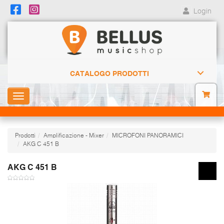
Login
CATALOGO PRODOTTI
Toggle
navigation
Prodotti
Amplificazione - Mixer
MICROFONI PANORAMICI
AKG C 451 B
AKG C 451 B