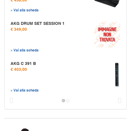
» Vai alla scheda
AKG DRUM SET SESSION 1
€ 349,00
» Vai alla scheda
AKG C 391 B
€ 403,00
» Vai alla scheda
Prec
S