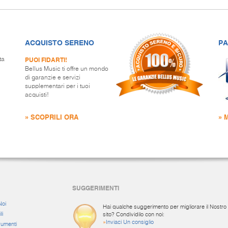
ACQUISTO SERENO
PA
PUOI FIDARTI!
ta
Bellus Music ti offre un mondo
di garanzie e servizi
supplementari per i tuoi
acquisti!
» SCOPRILI ORA
» 
SUGGERIMENTI
Noi
Hai qualche suggerimento per migliorare il Nostro
li
sito? Condividilo con noi:
»
Inviaci Un consiglio
rumenti