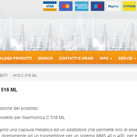
ALOGO PRODOTTI
MARCHI
CONTATTI E ORARI
INFO
SERVIZI
ENTI
AKG C 516 ML
 516 ML
istiche del prodotto:
odello per fisarmonica C 516 ML
ono una capsula metallica ed un adattatore che permette loro di ess
i direttamente ad un trasmettitore per un sistema WMS 40 o 400, per e