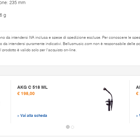
one: 235 mm
6 g
ono da intendersi IVA inclusa e spese di spedizione escluse. Per conoscere le spese 
o da intendersi puramente indicativi. Bellusmusic.com non è responsabile delle poss
 prodotto è valido solo per l'acquisto on-line.
AKG C 518 ML
A
€ 198,00
€
» Vai alla scheda
» 