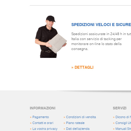
SPEDIZIONI VELOCI E SICURE
Spedizioni assicurate in 24/48 h in tut
Italia con servizio di tacking per
monitorare on-line lo stato della
consegna.
» DETTAGLI
INFORMAZIONI
SERVIZI
»
Pagamento
»
Condizioni di vendita
»
Dicono di 
»
Contatti e orari
»
Piano rateale
»
Consigli Uti
»
La vostra privacy
»
Dati dell'azienda
»
Manuali St