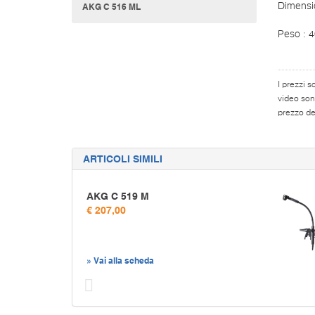
AKG C 516 ML
Dimensi
Peso : 4
I prezzi s
video son
prezzo del
ARTICOLI SIMILI
AKG C 519 M
€ 207,00
» Vai alla scheda
Prec