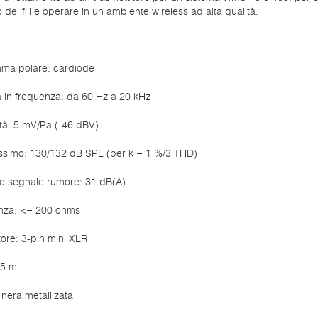
io dei fili e operare in un ambiente wireless ad alta qualità.
ma polare: cardiode
 in frequenza: da 60 Hz a 20 kHz
ità: 5 mV/Pa (-46 dBV)
simo: 130/132 dB SPL (per k = 1 %/3 THD)
o segnale rumore: 31 dB(A)
za: <= 200 ohms
ore: 3-pin mini XLR
.5 m
: nera metallizata