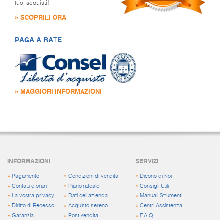
tuoi acquisti!
» SCOPRILI ORA
PAGA A RATE
» MAGGIORI INFORMAZIONI
INFORMAZIONI
SERVIZI
»
Pagamento
»
Condizioni di vendita
»
Dicono di Noi
»
Contatti e orari
»
Piano rateale
»
Consigli Utili
»
La vostra privacy
»
Dati dell'azienda
»
Manuali Strumenti
»
Diritto di Recesso
»
Acquisto sereno
»
Centri Assistenza
»
Garanzia
»
Post vendita
»
F.A.Q.