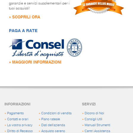
garanzie e servizi supplementari per i
tuoi acquisti!
» SCOPRILI ORA
PAGA A RATE
» MAGGIORI INFORMAZIONI
INFORMAZIONI
SERVIZI
»
Pagamento
»
Condizioni di vendita
»
Dicono di Noi
»
Contatti e orari
»
Piano rateale
»
Consigli Utili
»
La vostra privacy
»
Dati dell'azienda
»
Manuali Strumenti
»
Diritto di Recesso
»
Acquisto sereno
»
Centri Assistenza