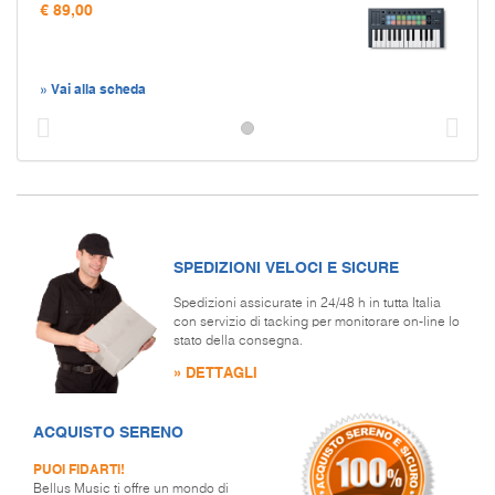
€ 89,00
» Vai alla scheda
Prec
S
SPEDIZIONI VELOCI E SICURE
Spedizioni assicurate in 24/48 h in tutta Italia
con servizio di tacking per monitorare on-line lo
stato della consegna.
» DETTAGLI
ACQUISTO SERENO
PUOI FIDARTI!
Bellus Music ti offre un mondo di