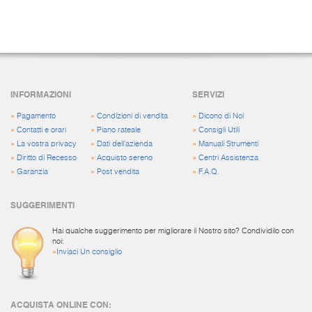
INFORMAZIONI
SERVIZI
»
Pagamento
»
Condizioni di vendita
»
Dicono di Noi
»
Contatti e orari
»
Piano rateale
»
Consigli Utili
»
La vostra privacy
»
Dati dell'azienda
»
Manuali Strumenti
»
Diritto di Recesso
»
Acquisto sereno
»
Centri Assistenza
»
Garanzia
»
Post vendita
»
F.A.Q.
SUGGERIMENTI
Hai qualche suggerimento per migliorare il Nostro sito? Condividilo con
noi:
»
Inviaci Un consiglio
ACQUISTA ONLINE CON: