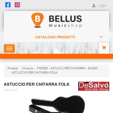
Login
CATALOGO PRODOTTI
Toggle
navigation
Prodotti
Chitarre
FODERI - ASTUCCI PER CHITARRA - BASSO
ASTUCCIO PER CHITARRA FOLK
ASTUCCIO PER CHITARRA FOLK