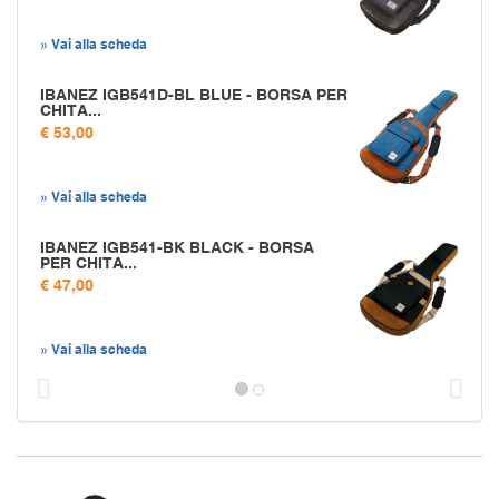
» Vai alla scheda
IBANEZ IGB541D-BL BLUE - BORSA PER
CHITA...
€ 53,00
» Vai alla scheda
IBANEZ IGB541-BK BLACK - BORSA
PER CHITA...
€ 47,00
» Vai alla scheda
Prec
S