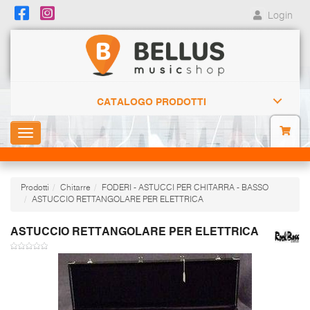
Login
CATALOGO PRODOTTI
Toggle
navigation
Prodotti
Chitarre
FODERI - ASTUCCI PER CHITARRA - BASSO
ASTUCCIO RETTANGOLARE PER ELETTRICA
ASTUCCIO RETTANGOLARE PER ELETTRICA