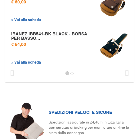
€ 60,00
» Vai alla scheda
IBANEZ IBB541-BK BLACK - BORSA
PER BASSO...
€ 54,00
» Vai alla scheda
Prec
S
SPEDIZIONI VELOCI E SICURE
Spedizioni assicurate in 24/48 h in tutta Italia
con servizio di tacking per monitorare on-line lo
stato della consegna.