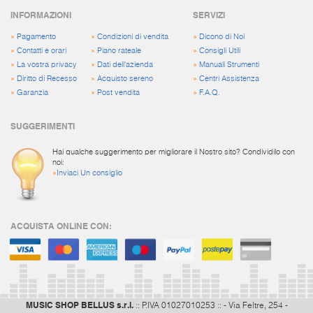
INFORMAZIONI
SERVIZI
»
Pagamento
»
Condizioni di vendita
»
Dicono di Noi
»
Contatti e orari
»
Piano rateale
»
Consigli Utili
»
La vostra privacy
»
Dati dell'azienda
»
Manuali Strumenti
»
Diritto di Recesso
»
Acquisto sereno
»
Centri Assistenza
»
Garanzia
»
Post vendita
»
F.A.Q.
SUGGERIMENTI
Hai qualche suggerimento per migliorare il Nostro sito? Condividilo con
noi:
»
Inviaci Un consiglio
ACQUISTA ONLINE CON:
MUSIC SHOP BELLUS s.r.l.
:: P.IVA 01027010253 :: - Via Feltre, 254 -