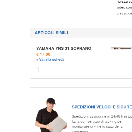
I prezzi s
video son
prezzo del
ARTICOLI SIMILI
YAMAHA YRS 31 SOPRANO
€ 17,00
» Vai alla scheda
Prec
SPEDIZIONI VELOCI E SICURE
Spedizioni assicurate in 24/48 h in tut
Italia con servizio di tacking per
monitorare on-line lo stato della
consegna.