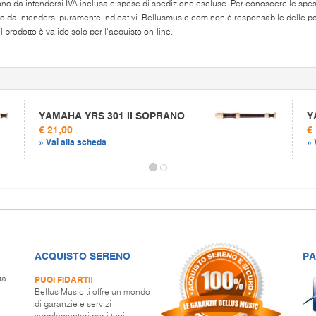
ono da intendersi IVA inclusa e spese di spedizione escluse. Per conoscere le spese 
o da intendersi puramente indicativi. Bellusmusic.com non è responsabile delle poss
 prodotto è valido solo per l'acquisto on-line.
YAMAHA YRS 301 II SOPRANO
Y
€ 21,00
€
» Vai alla scheda
» 
ACQUISTO SERENO
PA
PUOI FIDARTI!
ta
Bellus Music ti offre un mondo
di garanzie e servizi