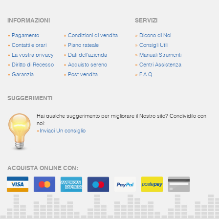
INFORMAZIONI
SERVIZI
»
Pagamento
»
Condizioni di vendita
»
Dicono di Noi
»
Contatti e orari
»
Piano rateale
»
Consigli Utili
»
La vostra privacy
»
Dati dell'azienda
»
Manuali Strumenti
»
Diritto di Recesso
»
Acquisto sereno
»
Centri Assistenza
»
Garanzia
»
Post vendita
»
F.A.Q.
SUGGERIMENTI
Hai qualche suggerimento per migliorare il Nostro sito? Condividilo con
noi:
»
Inviaci Un consiglio
ACQUISTA ONLINE CON: