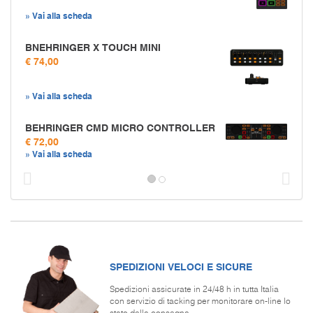
» Vai alla scheda
BNEHRINGER X TOUCH MINI
€ 74,00
» Vai alla scheda
BEHRINGER CMD MICRO CONTROLLER
€ 72,00
» Vai alla scheda
Prec
S
SPEDIZIONI VELOCI E SICURE
Spedizioni assicurate in 24/48 h in tutta Italia
con servizio di tacking per monitorare on-line lo