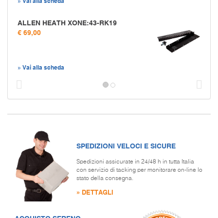
» Vai alla scheda
ALLEN HEATH XONE:43-RK19
€ 69,00
» Vai alla scheda
Prec
S
SPEDIZIONI VELOCI E SICURE
Spedizioni assicurate in 24/48 h in tutta Italia
con servizio di tacking per monitorare on-line lo
stato della consegna.
» DETTAGLI