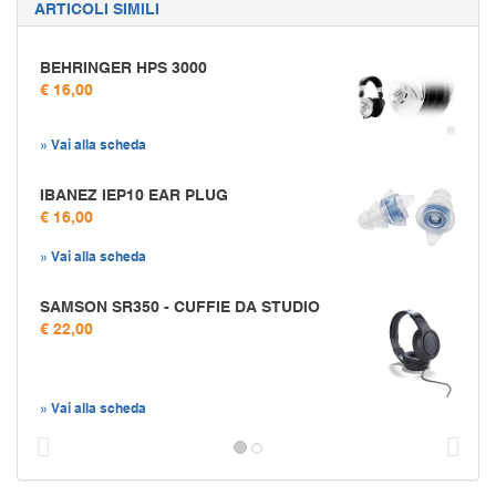
ARTICOLI SIMILI
BEHRINGER HPS 3000
€ 16,00
» Vai alla scheda
IBANEZ IEP10 EAR PLUG
€ 16,00
» Vai alla scheda
SAMSON SR350 - CUFFIE DA STUDIO
€ 22,00
» Vai alla scheda
Prec
S