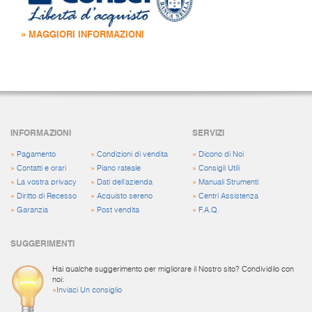
» MAGGIORI INFORMAZIONI
INFORMAZIONI
SERVIZI
»
Pagamento
»
Condizioni di vendita
»
Dicono di Noi
»
Contatti e orari
»
Piano rateale
»
Consigli Utili
»
La vostra privacy
»
Dati dell'azienda
»
Manuali Strumenti
»
Diritto di Recesso
»
Acquisto sereno
»
Centri Assistenza
»
Garanzia
»
Post vendita
»
F.A.Q.
SUGGERIMENTI
Hai qualche suggerimento per migliorare il Nostro sito? Condividilo con
noi:
»
Inviaci Un consiglio