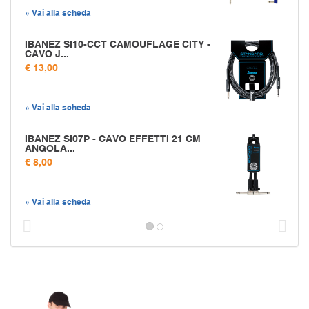
» Vai alla scheda
IBANEZ SI10-CCT CAMOUFLAGE CITY -
CAVO J...
€ 13,00
» Vai alla scheda
IBANEZ SI07P - CAVO EFFETTI 21 CM
ANGOLA...
€ 8,00
» Vai alla scheda
Prec
S