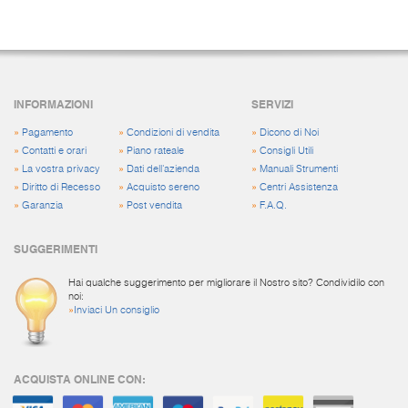
INFORMAZIONI
SERVIZI
»
Pagamento
»
Condizioni di vendita
»
Dicono di Noi
»
Contatti e orari
»
Piano rateale
»
Consigli Utili
»
La vostra privacy
»
Dati dell'azienda
»
Manuali Strumenti
»
Diritto di Recesso
»
Acquisto sereno
»
Centri Assistenza
»
Garanzia
»
Post vendita
»
F.A.Q.
SUGGERIMENTI
Hai qualche suggerimento per migliorare il Nostro sito? Condividilo con
noi:
»
Inviaci Un consiglio
ACQUISTA ONLINE CON: