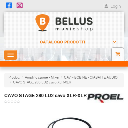
Login
CATALOGO PRODOTTI
Toggle
navigation
Prodotti
Amplificazione - Mixer
CAVI - BOBINE - CIABATTE AUDIO
CAVO STAGE 280 LU2 cavo XLR-XLR
CAVO STAGE 280 LU2 cavo XLR-XLR