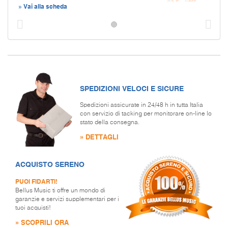
» Vai alla scheda
Prec
S
SPEDIZIONI VELOCI E SICURE
Spedizioni assicurate in 24/48 h in tutta Italia
con servizio di tacking per monitorare on-line lo
stato della consegna.
» DETTAGLI
ACQUISTO SERENO
PUOI FIDARTI!
Bellus Music ti offre un mondo di
garanzie e servizi supplementari per i
tuoi acquisti!
» SCOPRILI ORA