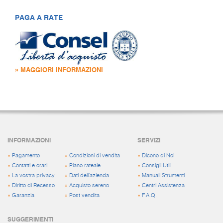
PAGA A RATE
» MAGGIORI INFORMAZIONI
INFORMAZIONI
SERVIZI
»
Pagamento
»
Condizioni di vendita
»
Dicono di Noi
»
Contatti e orari
»
Piano rateale
»
Consigli Utili
»
La vostra privacy
»
Dati dell'azienda
»
Manuali Strumenti
»
Diritto di Recesso
»
Acquisto sereno
»
Centri Assistenza
»
Garanzia
»
Post vendita
»
F.A.Q.
SUGGERIMENTI