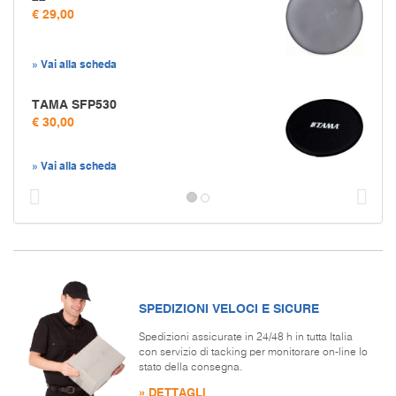
€ 29,00
» Vai alla scheda
TAMA SFP530
€ 30,00
» Vai alla scheda
Prec
S
SPEDIZIONI VELOCI E SICURE
Spedizioni assicurate in 24/48 h in tutta Italia
con servizio di tacking per monitorare on-line lo
stato della consegna.
» DETTAGLI