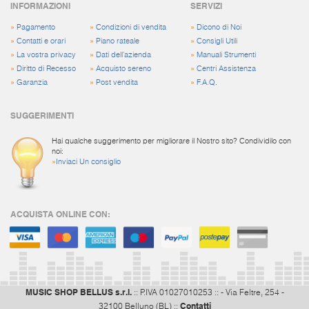
INFORMAZIONI
SERVIZI
»
Pagamento
»
Condizioni di vendita
»
Dicono di Noi
»
Contatti e orari
»
Piano rateale
»
Consigli Utili
»
La vostra privacy
»
Dati dell'azienda
»
Manuali Strumenti
»
Diritto di Recesso
»
Acquisto sereno
»
Centri Assistenza
»
Garanzia
»
Post vendita
»
F.A.Q.
SUGGERIMENTI
Hai qualche suggerimento per migliorare il Nostro sito? Condividilo con
noi:
»
Inviaci Un consiglio
ACQUISTA ONLINE CON:
MUSIC SHOP BELLUS s.r.l.
:: P.IVA 01027010253 :: - Via Feltre, 254 -
Contatti
32100 Belluno (BL) ::