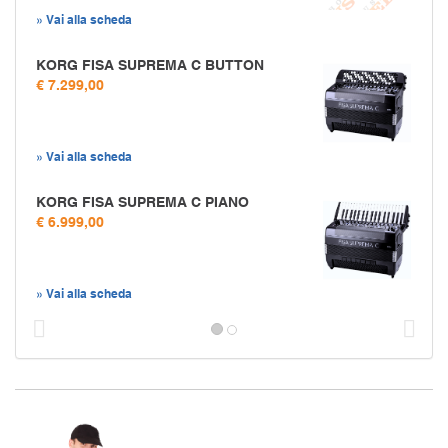
» Vai alla scheda
KORG FISA SUPREMA C BUTTON
€ 7.299,00
» Vai alla scheda
KORG FISA SUPREMA C PIANO
€ 6.999,00
» Vai alla scheda
Prec
S