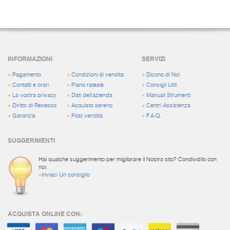
INFORMAZIONI
SERVIZI
»
Pagamento
»
Condizioni di vendita
»
Dicono di Noi
»
Contatti e orari
»
Piano rateale
»
Consigli Utili
»
La vostra privacy
»
Dati dell'azienda
»
Manuali Strumenti
»
Diritto di Recesso
»
Acquisto sereno
»
Centri Assistenza
»
Garanzia
»
Post vendita
»
F.A.Q.
SUGGERIMENTI
Hai qualche suggerimento per migliorare il Nostro sito? Condividilo con
noi:
»
Inviaci Un consiglio
ACQUISTA ONLINE CON: